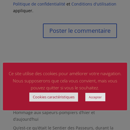
Politique de confidentialité
et
Conditions d'utilisation
appliquer.
Ce site utilise des cookies pour améliorer votre navigation.
Nous supposerons que cela vous convient, mais vous
pouvez quitter si vous le souhaitez.
Articles récents
Cookies caractéristiques
Accepter
Marguerite MARTIN dite Daisy, femme résistante
Hommage aux sapeurs-pompiers d’hier et
d’aujourd’hui
Qu’est-ce qu’était le Sentier des Passeurs, durant la