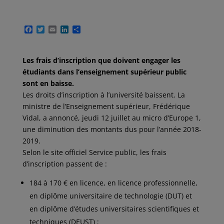
F
T
E
L
P
a
w
m
i
a
c
i
a
n
r
e
t
i
k
t
Les frais d’inscription que doivent engager les
b
t
l
e
a
o
e
d
g
étudiants dans l’enseignement supérieur public
o
r
I
e
sont en baisse.
k
n
r
Les droits d’inscription à l’université baissent. La
ministre de l’Enseignement supérieur, Frédérique
Vidal, a annoncé, jeudi 12 juillet au micro d’Europe 1,
une diminution des montants dus pour l’année 2018-
2019.
Selon le site officiel Service public, les frais
d’inscription passent de :
184 à 170 € en licence, en licence professionnelle,
en diplôme universitaire de technologie (DUT) et
en diplôme d’études universitaires scientifiques et
techniques (DEUST) ;