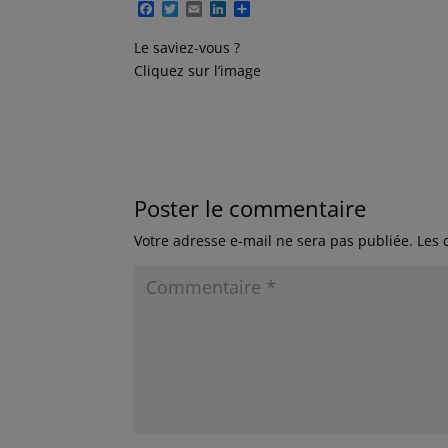
F
T
E
L
P
a
w
m
i
a
c
i
a
n
r
Le saviez-vous ?
e
t
i
k
t
Cliquez sur l’image
b
t
l
e
a
o
e
d
g
o
r
I
e
k
n
r
Poster le commentaire
Votre adresse e-mail ne sera pas publiée.
Les 