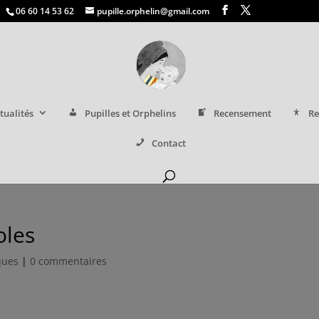
06 60 14 53 62
pupille.orphelin@gmail.com
tualités
Pupilles et Orphelins
Recensement
Re
Contact
oles
iques
|
0 commentaires