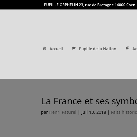
PUPILLE ORPHELIN 23, rue de Bretagne 14000 Caen
Accueil
Pupille de la Nation
Ac
La France et ses symb
par
Henri Paturel
|
Juil 13, 2018
|
Faits histor