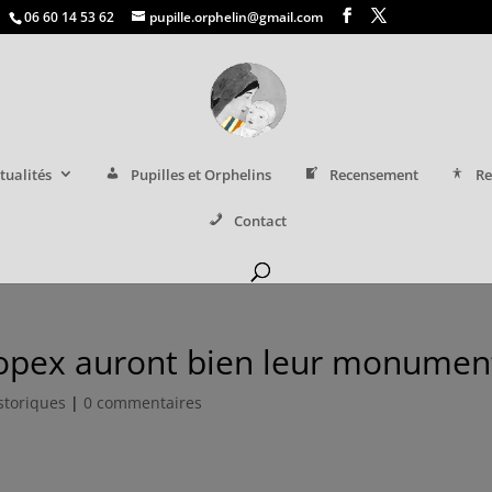
06 60 14 53 62
pupille.orphelin@gmail.com
tualités
Pupilles et Orphelins
Recensement
Re
Contact
n opex auront bien leur monumen
istoriques
|
0 commentaires