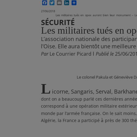
F
T
E
L
P
a
w
m
i
a
27/06/2018
c
i
a
n
r
Les
militaires
tués
en
opex
auront
bien
leur
monument
–
L
e
t
i
k
t
SÉCURITÉ
b
t
l
e
a
o
e
d
g
Les militaires tués en 
o
r
I
e
k
n
r
L’association nationale des participa
l’Oise.
Elle
aura
bientôt
une
meilleure
I
Par
Le Courrier Picard
Publié le
25/06/20
Le colonel Pakula et Géneviève Dar
L
icorne,
Sangaris,
Serval,
Barkhan
dont on a beaucoup parlé ces dernières anné
à
correspond
une opération militaire extérie
monde par l’armée française. On le sait moins, 
à
Algérie, la France a participé
près de 300 thé