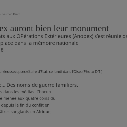
e
Courrier
Picard
opex auront bien leur monument
nts aux OPérations Extérieures (Anopex)
s’est
réunie
d
place dans la mémoire
nationale
18
rieussecq, secrétaire d’État, ce lundi dans l’Oise
.
(Photo D.T.)
e
…
Des
noms de
guerre familiers,
es dans les médias. Chacun
ure menée aux quatre coins du
depuis la fin du conflit en
âtres sanglants en Afrique,