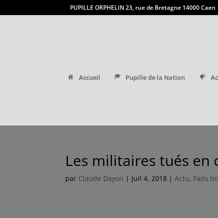
PUPILLE ORPHELIN 23, rue de Bretagne 14000 Caen
Accueil
Pupille de la Nation
Ac
Les militaires tués e
par
Claude Dayon
|
Juil 4, 2018
|
Actu
,
Faits h