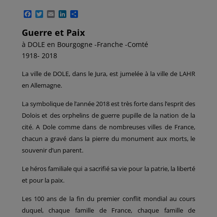
F
T
E
L
P
a
w
m
i
a
c
i
a
n
r
Guerre et Paix
e
t
i
k
t
à DOLE en Bourgogne -Franche -Comté
b
t
l
e
a
o
e
d
g
1918- 2018
o
r
I
e
k
n
r
La ville de DOLE, dans le Jura, est jumelée à la ville de LAHR
en Allemagne.
La symbolique de l’année 2018 est très forte dans l’esprit des
Dolois et des orphelins de guerre pupille de la nation de la
cité. A Dole comme dans de nombreuses villes de France,
chacun a gravé dans la pierre du monument aux morts, le
souvenir d’un parent.
Le héros familiale qui a sacrifié sa vie pour la patrie, la liberté
et pour la paix.
Les 100 ans de la fin du premier conflit mondial au cours
duquel, chaque famille de France, chaque famille de