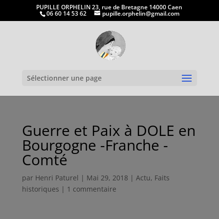
PUPILLE ORPHELIN 23, rue de Bretagne 14000 Caen
06 60 14 53 62
pupille.orphelin@gmail.com
Ouvrir la
Sélectionner une page
Guerre et Paix à DOLE en
Bourgogne -Franche -
Comté
par
Henri Paturel
|
Mai 29, 2018
|
Actu
,
Faits
historiques
|
1 commentaire