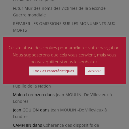
Futur Mur des noms des victimes de la Seconde
Guerre mondiale
RÉPARER LES OMISSIONS SUR LES MONUMENTS AUX
MORTS
Le rapport d’activité 2025 de la DMCA.
Quand la paix chemine
Ce site utilise des cookies pour améliorer votre navigation.
Nous supposerons que cela vous convient, mais vous
Commentaires récents
pouvez quitter si vous le souhaitez.
CHRETIEN Michèle
dans
Poème du Général de Gaulle
Cookies caractéristiques
Accepter
CAMARA Oumar
dans
Retrouver son dossier de
Pupille de la Nation
Malou Lorenzon
dans
Jean MOULIN -De Villevieux à
Londres
Jean GOUJON
dans
Jean MOULIN -De Villevieux à
Londres
CAMPHIN
dans
Cohérence des dispositifs de