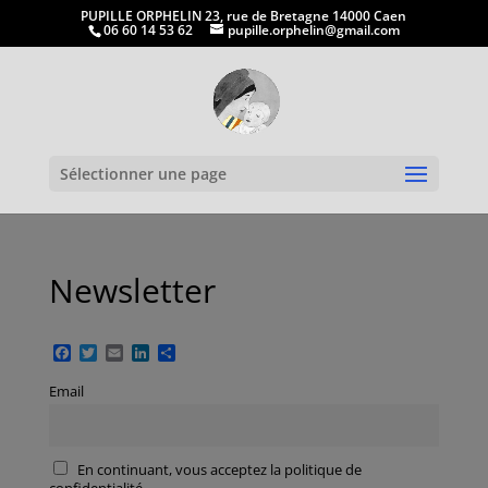
PUPILLE ORPHELIN 23, rue de Bretagne 14000 Caen
06 60 14 53 62
pupille.orphelin@gmail.com
Ouvrir la
Sélectionner une page
Newsletter
Facebook
Twitter
Email
LinkedIn
Partager
Email
En continuant, vous acceptez la politique de