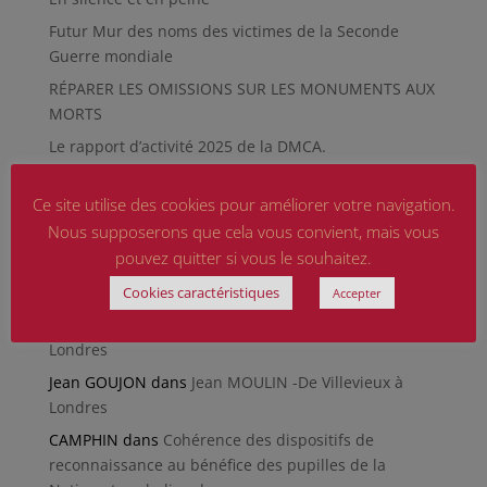
Futur Mur des noms des victimes de la Seconde
Guerre mondiale
RÉPARER LES OMISSIONS SUR LES MONUMENTS AUX
MORTS
Le rapport d’activité 2025 de la DMCA.
Quand la paix chemine
Ce site utilise des cookies pour améliorer votre navigation.
Nous supposerons que cela vous convient, mais vous
Commentaires récents
pouvez quitter si vous le souhaitez.
CAMARA Oumar
dans
Retrouver son dossier de
Pupille de la Nation
Cookies caractéristiques
Accepter
Malou Lorenzon
dans
Jean MOULIN -De Villevieux à
Londres
Jean GOUJON
dans
Jean MOULIN -De Villevieux à
Londres
CAMPHIN
dans
Cohérence des dispositifs de
reconnaissance au bénéfice des pupilles de la