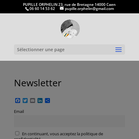
PUPILLE ORPHELIN 23, rue de Bretagne 14000 Caen
06 60 14 53 62
pupille.orphelin@gmail.com
Ouvrir la
Sélectionner une page
Newsletter
Facebook
Twitter
Email
LinkedIn
Partager
Email
En continuant, vous acceptez la politique de