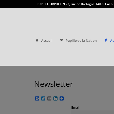
PUPILLE ORPHELIN 23, rue de Bretagne 14000 Caen
Accueil
Pupille de la Nation
Ac
Newsletter
Facebook
Twitter
Email
LinkedIn
Partager
Email