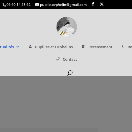
06 60 14 53 62
pupille.orphelin@gmail.com
tualités
Pupilles et Orphelins
Recensement
Re
Contact