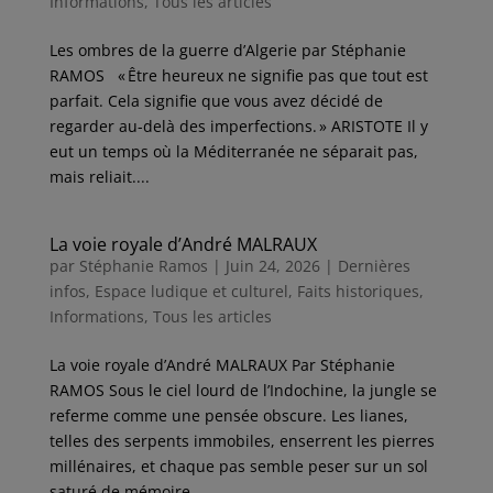
Informations
,
Tous les articles
Les ombres de la guerre d’Algerie par Stéphanie
RAMOS « Être heureux ne signifie pas que tout est
parfait. Cela signifie que vous avez décidé de
regarder au-delà des imperfections. » ARISTOTE Il y
eut un temps où la Méditerranée ne séparait pas,
mais reliait....
La voie royale d’André MALRAUX
par
Stéphanie Ramos
|
Juin 24, 2026
|
Dernières
infos
,
Espace ludique et culturel
,
Faits historiques
,
Informations
,
Tous les articles
La voie royale d’André MALRAUX Par Stéphanie
RAMOS Sous le ciel lourd de l’Indochine, la jungle se
referme comme une pensée obscure. Les lianes,
telles des serpents immobiles, enserrent les pierres
millénaires, et chaque pas semble peser sur un sol
saturé de mémoire....