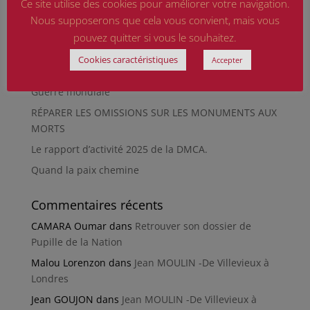
Ce site utilise des cookies pour améliorer votre navigation.
musée de Besançon
Nous supposerons que cela vous convient, mais vous
HIROSHIMA
pouvez quitter si vous le souhaitez.
En silence et en peine
Cookies caractéristiques
Accepter
Futur Mur des noms des victimes de la Seconde
Guerre mondiale
RÉPARER LES OMISSIONS SUR LES MONUMENTS AUX
MORTS
Le rapport d’activité 2025 de la DMCA.
Quand la paix chemine
Commentaires récents
CAMARA Oumar
dans
Retrouver son dossier de
Pupille de la Nation
Malou Lorenzon
dans
Jean MOULIN -De Villevieux à
Londres
Jean GOUJON
dans
Jean MOULIN -De Villevieux à