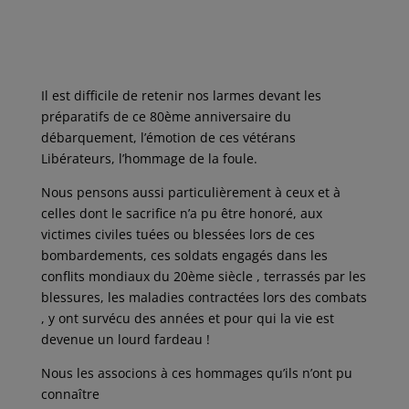
a
w
m
i
a
c
i
a
n
r
e
t
i
k
t
b
t
l
e
a
o
e
d
g
o
r
I
e
k
n
r
Il est difficile de retenir nos larmes devant les
préparatifs de ce 80ème anniversaire du
débarquement, l’émotion de ces vétérans
Libérateurs, l’hommage de la foule.
Nous pensons aussi particulièrement à ceux et à
celles dont le sacrifice n’a pu être honoré, aux
victimes civiles tuées ou blessées lors de ces
bombardements, ces soldats engagés dans les
conflits mondiaux du 20ème siècle , terrassés par les
blessures, les maladies contractées lors des combats
, y ont survécu des années et pour qui la vie est
devenue un lourd fardeau !
Nous les associons à ces hommages qu’ils n’ont pu
connaître