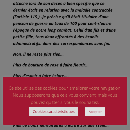
attaché lors de son décès a bien spécifié que ce
dernier était en relation avec la maladie contractée
(l’article 115,) -je précise qu’il était titulaire d’une
pension de guerre au taux de 100 pour cent-s’ouvre
l’époque de notre long combat. Celui d’un fils et d’une
petite fille, tous deux affrontés à des écueils
administratifs, dans des correspondances sans fin.
Non, il ne reste plus rien…
Plus de bouture de rose à faire fleurir…
Plus d’espoir à faire éclore….
Plus de message à transmettre de génération en
Ce site utilise des cookies pour améliorer votre navigation.
génération
Nous supposerons que cela vous convient, mais vous
pouvez quitter si vous le souhaitez.
Et d’écoles en écoles…
Cookies caractéristiques
Accepter
Plus de héros auréolés d’un prestige sacré….
Plus de noms héréditaires à écrire sur une stèle…