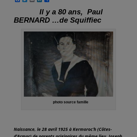
a
w
m
i
a
c
i
a
n
r
Il y a 80 ans, Paul
e
t
i
k
t
BERNARD …de Squiffiec
b
t
l
e
a
o
e
d
g
o
r
I
e
k
n
r
photo source famille
Naissance, le 28 avril 1925 à Kermoroc’h (Côtes-
d’Armor) de parents originaires du même lieu, Joseph,