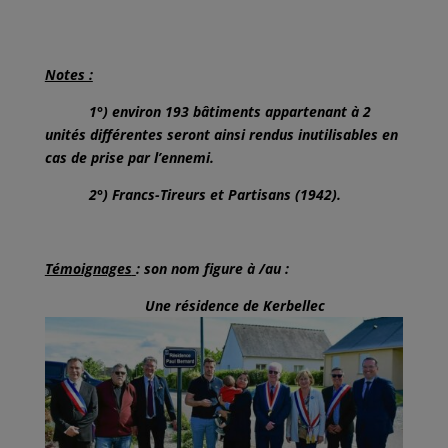
Notes :
1°) environ 193 bâtiments appartenant à 2
unités différentes seront ainsi rendus inutilisables en
cas de prise par l’ennemi.
2°)
F
rancs-
T
ireurs et
P
artisans (1942).
Témoignages
: son nom figure à /au :
Une résidence de Kerbellec