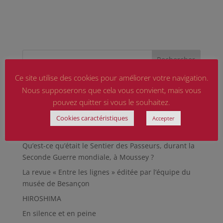
Ce site utilise des cookies pour améliorer votre navigation.
Articles récents
Nous supposerons que cela vous convient, mais vous
pouvez quitter si vous le souhaitez.
Marguerite MARTIN dite Daisy, femme résistante
Cookies caractéristiques
Hommage aux sapeurs-pompiers d’hier et
Accepter
d’aujourd’hui
Qu’est-ce qu’était le Sentier des Passeurs, durant la
Seconde Guerre mondiale, à Moussey ?
La revue « Entre les lignes » éditée par l’équipe du
musée de Besançon
HIROSHIMA
En silence et en peine