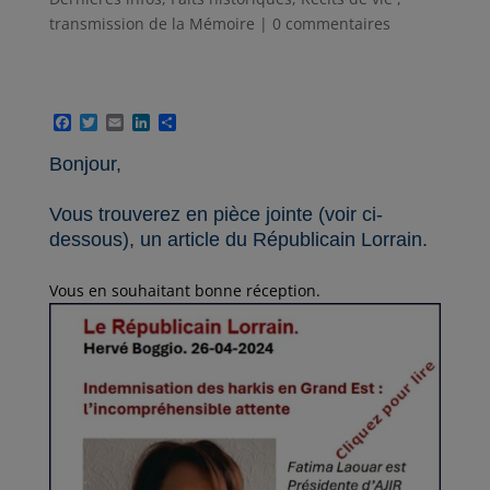
transmission de la Mémoire
|
0 commentaires
F
T
E
L
P
a
w
m
i
a
c
i
a
n
r
Bonjour,
e
t
i
k
t
b
t
l
e
a
o
e
d
g
Vous trouverez en pièce jointe (voir ci-
o
r
I
e
dessous), un article du Républicain Lorrain.
k
n
r
Vous en souhaitant bonne réception.