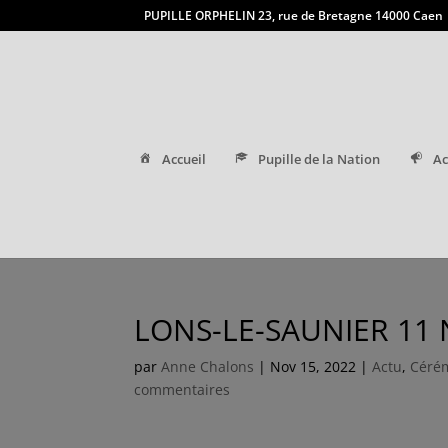
PUPILLE ORPHELIN 23, rue de Bretagne 14000 Caen
Accueil
Pupille de la Nation
Ac
LONS-LE-SAUNIER 11
par
Anne Chalons
|
Nov 15, 2022
|
Actu
,
Céré
commentaires