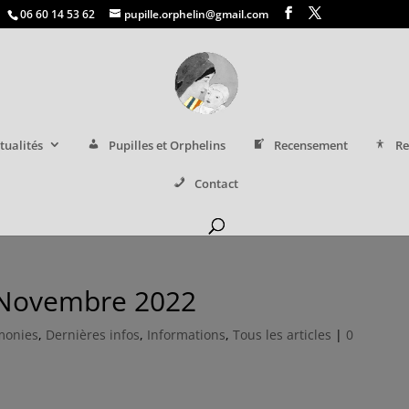
06 60 14 53 62
pupille.orphelin@gmail.com
tualités
Pupilles et Orphelins
Recensement
Re
Contact
 Novembre 2022
monies
,
Dernières infos
,
Informations
,
Tous les articles
|
0