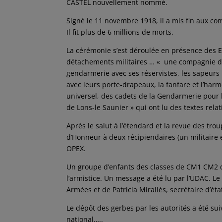
CASTEL nouvellement nommé.
Signé le 11 novembre 1918, il a mis fin aux c
Il fit plus de 6 millions de morts.
La cérémonie s’est déroulée en présence des 
détachements militaires … « une compagnie d
gendarmerie avec ses réservistes, les sapeurs
avec leurs porte-drapeaux, la fanfare et l’har
universel, des cadets de la Gendarmerie pour l
de Lons-le Saunier » qui ont lu des textes relat
Après le salut à l’étendard et la revue des trou
d’Honneur à deux récipiendaires (un militaire et
OPEX.
Un groupe d’enfants des classes de CM1 CM2 de l
l’armistice. Un message a été lu par l’UDAC. L
Armées et de Patricia Mirallès, secrétaire d’é
Le dépôt des gerbes par les autorités a été sui
national…..