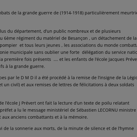
ombats de la grande guerre de (1914-1918) particulièrement meurtri
Elus du département, d’un public nombreux et de plusieurs
u 6ème régiment du matériel de Besançon , un détachement de la
 pompier et tous leurs jeunes , les associations du monde combatt
monie municipale sans oublier une forte délégation du service nati
a première fois présents …. et les enfants de l’école Jacques Préve
ifs à la grande guerre.
pes par le D M D il a été procédé à la remise de l’insigne de la Légi
 un civil) et aux remises de lettres de félicitations à deux soldats
’école J Prévert ont fait la lecture d’un texte de poilu relatant
e préfet a lu le message ministériel de Sébastien LECORNU ministre
tat aux anciens combattants et à la mémoire.
vi de la sonnerie aux morts, de la minute de silence et de l’hymne