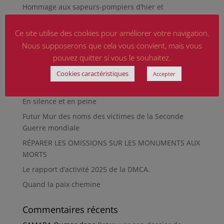
Hommage aux sapeurs-pompiers d’hier et
d’aujourd’hui
Ce site utilise des cookies pour améliorer votre navigation.
Qu’est-ce qu’était le Sentier des Passeurs, durant la
Seconde Guerre mondiale, à Moussey ?
Nous supposerons que cela vous convient, mais vous
pouvez quitter si vous le souhaitez.
La revue « Entre les lignes » éditée par l’équipe du
musée de Besançon
Cookies caractéristiques
Accepter
HIROSHIMA
En silence et en peine
Futur Mur des noms des victimes de la Seconde
Guerre mondiale
RÉPARER LES OMISSIONS SUR LES MONUMENTS AUX
MORTS
Le rapport d’activité 2025 de la DMCA.
Quand la paix chemine
Commentaires récents