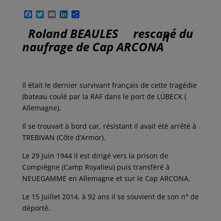
F
T
E
L
P
a
w
m
i
a
c
i
a
n
r
Roland BEAULES rescapé du
1
e
t
i
k
t
naufrage de Cap ARCONA
b
t
l
e
a
o
e
d
g
o
r
I
e
k
n
r
Il était le dernier survivant français de cette tragédie
(bateau coulé par la RAF dans le port de LÜBECK (
Allemagne).
Il se trouvait à bord car, résistant il avait été arrêté à
TREBIVAN (Côte d’Armor).
Le 29 Juin 1944 il est dirigé vers la prison de
Compiègne (Camp Royalieu) puis transféré à
NEUEGAMME en Allemagne et sur le Cap ARCONA.
Le 15 Juillet 2014, à 92 ans il se souvient de son n° de
déporté.