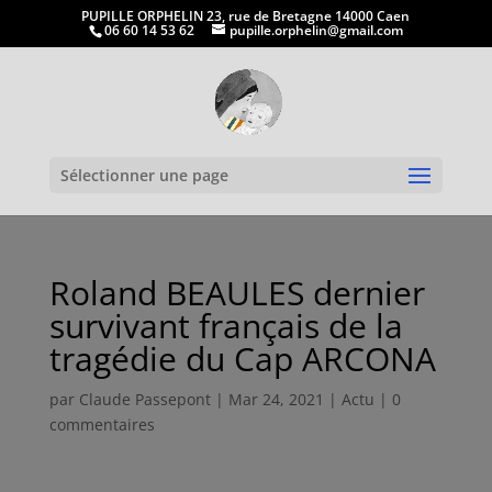
PUPILLE ORPHELIN 23, rue de Bretagne 14000 Caen
06 60 14 53 62
pupille.orphelin@gmail.com
Ouvrir la
Sélectionner une page
Roland BEAULES dernier
survivant français de la
tragédie du Cap ARCONA
par
Claude Passepont
|
Mar 24, 2021
|
Actu
|
0
commentaires