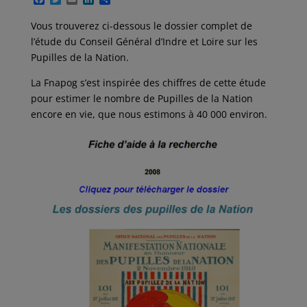
a
w
m
i
a
c
i
a
n
r
Vous trouverez ci-dessous le dossier complet de
e
t
i
k
t
l’étude du Conseil Général d’Indre et Loire sur les
b
t
l
e
a
o
e
d
g
Pupilles de la Nation.
o
r
I
e
k
n
r
La Fnapog s’est inspirée des chiffres de cette étude
pour estimer le nombre de Pupilles de la Nation
encore en vie, que nous estimons à 40 000 environ.