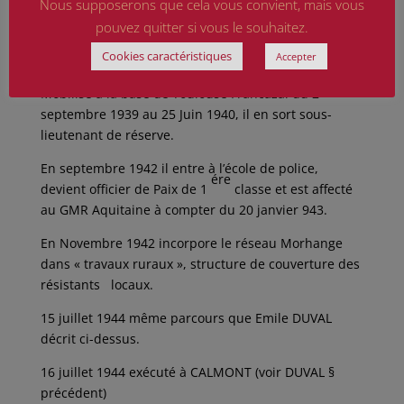
Nous supposerons que cela vous convient, mais vous
Effectue son service militaire dans l’Armée de l’Air le
pouvez quitter si vous le souhaitez.
15 octobre 1938 et devient aspirant de réserve le 15
Cookies caractéristiques
Accepter
février 1939.
Mobilisé à la base de Toulouse Francazal du 2
septembre 1939 au 25 Juin 1940, il en sort sous-
lieutenant de réserve.
En septembre 1942 il entre à l’école de police,
ére
devient officier de Paix de 1
classe et est affecté
au GMR Aquitaine à compter du 20 janvier 943.
En Novembre 1942 incorpore le réseau Morhange
dans « travaux ruraux », structure de couverture des
résistants locaux.
15 juillet 1944 même parcours que Emile DUVAL
décrit ci-dessus.
16 juillet 1944 exécuté à CALMONT (voir DUVAL §
précédent)