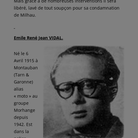
Mais grâce à de nombreuses interventions il sera
libéré, lavé de tout soupçon pour sa condamnation
de Milhau.
Emile René Jean VIDAL.
Né le 6
Avril 1915 à
Montauban
(Tarn &
Garonne)
alias
« moto » au
groupe
Morhange
depuis
1942. Est
dans la