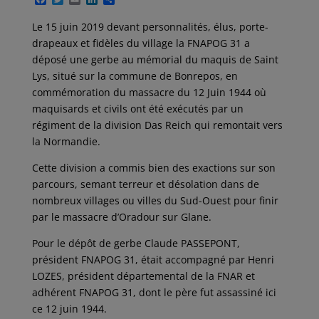
a
w
m
i
a
c
i
a
n
r
Le 15 juin 2019 devant personnalités, élus, porte-
e
t
i
k
t
drapeaux et fidèles du village la FNAPOG 31 a
b
t
l
e
a
o
e
d
g
déposé une gerbe au mémorial du maquis de Saint
o
r
I
e
Lys, situé sur la commune de Bonrepos, en
k
n
r
commémoration du massacre du 12 Juin 1944 où
maquisards et civils ont été exécutés par un
régiment de la division Das Reich qui remontait vers
la Normandie.
Cette division a commis bien des exactions sur son
parcours, semant terreur et désolation dans de
nombreux villages ou villes du Sud-Ouest pour finir
par le massacre d’Oradour sur Glane.
Pour le dépôt de gerbe Claude PASSEPONT,
président FNAPOG 31, était accompagné par Henri
LOZES, président départemental de la FNAR et
adhérent FNAPOG 31, dont le père fut assassiné ici
ce 12 juin 1944.