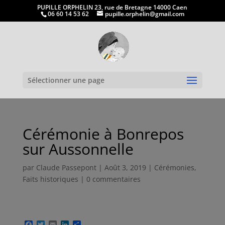
PUPILLE ORPHELIN 23, rue de Bretagne 14000 Caen
06 60 14 53 62
pupille.orphelin@gmail.com
Ouvrir la
Sélectionner une page
Cérémonie à Bonrepos
sur Aussonnelle
par
Claude Passepont
|
Août 3, 2019
|
Cérémonies
,
Faits historiques
|
0 commentaires
F
T
E
L
P