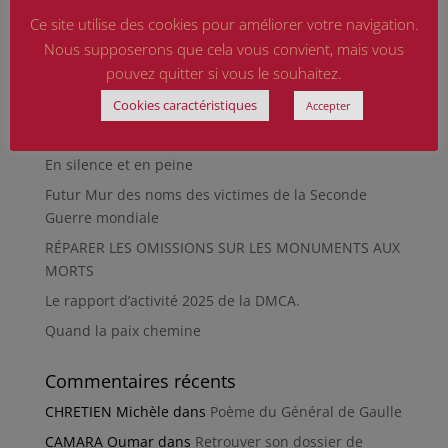
Ce site utilise des cookies pour améliorer votre navigation.
Qu’est-ce qu’était le Sentier des Passeurs, durant la
Nous supposerons que cela vous convient, mais vous
Seconde Guerre mondiale, à Moussey ?
pouvez quitter si vous le souhaitez.
La revue « Entre les lignes » éditée par l’équipe du
musée de Besançon
Cookies caractéristiques
Accepter
HIROSHIMA
En silence et en peine
Futur Mur des noms des victimes de la Seconde
Guerre mondiale
RÉPARER LES OMISSIONS SUR LES MONUMENTS AUX
MORTS
Le rapport d’activité 2025 de la DMCA.
Quand la paix chemine
Commentaires récents
CHRETIEN Michèle
dans
Poème du Général de Gaulle
CAMARA Oumar
dans
Retrouver son dossier de