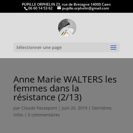
PUPILLE ORPHELIN 23, rue de Bretagne 14000 Caen
06 60 14 53 62
pupille.orphelin@gmail.com
Ouvrir la
Sélectionner une page
Anne Marie WALTERS les
femmes dans la
résistance (2/13)
par
Claude Passepont
|
Juin 20, 2019
|
Dernières
infos
|
0 commentaires