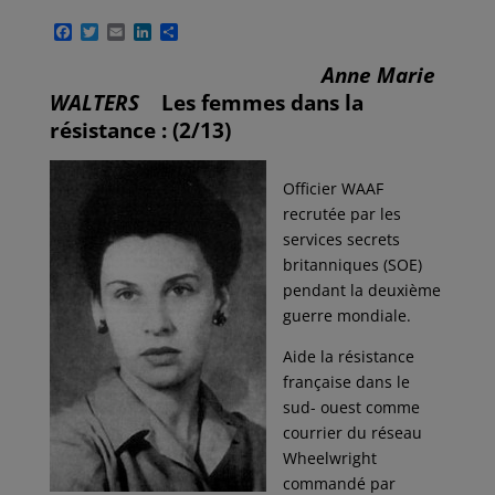
F
T
E
L
P
a
w
m
i
a
c
i
a
n
r
Anne Marie
e
t
i
k
t
WALTERS
Les femmes dans la
b
t
l
e
a
o
e
d
g
résistance : (2/13)
o
r
I
e
k
n
r
Officier WAAF
recrutée par les
services secrets
britanniques (SOE)
pendant la deuxième
guerre mondiale.
Aide la résistance
française dans le
sud- ouest comme
courrier du réseau
Wheelwright
commandé par