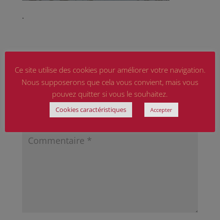
.
Ce site utilise des cookies pour améliorer votre navigation.
Nous supposerons que cela vous convient, mais vous
Poster le commentaire
pouvez quitter si vous le souhaitez.
Votre adresse e-mail ne sera pas publiée.
Les
Cookies caractéristiques
Accepter
champs obligatoires sont indiqués avec
*