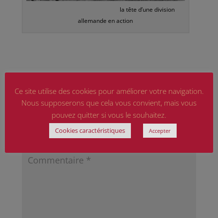
la tête d’une division
allemande en action
Ce site utilise des cookies pour améliorer votre navigation.
Nous supposerons que cela vous convient, mais vous
Poster le commentaire
pouvez quitter si vous le souhaitez.
Votre adresse e-mail ne sera pas publiée.
Les
Cookies caractéristiques
Accepter
champs obligatoires sont indiqués avec
*