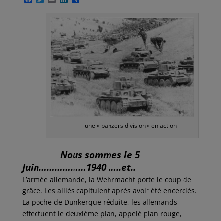
a
w
m
i
a
c
i
a
n
r
e
t
i
k
t
b
t
l
e
a
o
e
d
g
o
r
I
e
k
n
r
une « panzers division » en action
Nous sommes le 5
Juin………………1940 …..et..
L’armée allemande, la Wehrmacht porte le coup de
grâce. Les alliés capitulent après avoir été encerclés.
La poche de Dunkerque réduite, les allemands
effectuent le deuxième plan, appelé plan rouge,