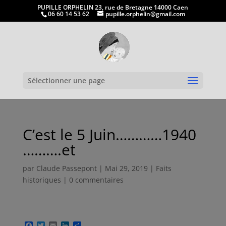
PUPILLE ORPHELIN 23, rue de Bretagne 14000 Caen
06 60 14 53 62
pupille.orphelin@gmail.com
Ouvrir la
Sélectionner une page
C’est le 5 Juin…………1940
……….et
par
Claude Passepont
|
Mai 29, 2019
|
Faits
historiques
|
0 commentaires
F
T
E
L
P