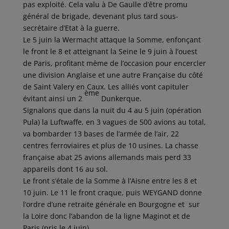
pas exploité. Cela valu à De Gaulle d’être promu
général de brigade, devenant plus tard sous-
secrétaire d’Etat à la guerre.
Le 5 juin la Wermacht attaque la Somme, enfonçant
le front le 8 et atteignant la Seine le 9 juin à l’ouest
de Paris, profitant même de l’occasion pour encercler
une division Anglaise et une autre Française du côté
de Saint Valery en Caux. Les alliés vont capituler
ème
évitant ainsi un 2
Dunkerque.
Signalons que dans la nuit du 4 au 5 juin (opération
Pula) la Luftwaffe, en 3 vagues de 500 avions au total,
va bombarder 13 bases de l’armée de l’air, 22
centres ferroviaires et plus de 10 usines. La chasse
française abat 25 avions allemands mais perd 33
appareils dont 16 au sol.
Le front s’étale de la Somme à l’Aisne entre les 8 et
10 juin. Le 11 le front craque, puis WEYGAND donne
l’ordre d’une retraite générale en Bourgogne et sur
la Loire donc l’abandon de la ligne Maginot et de
Paris (pris le 4 juin).