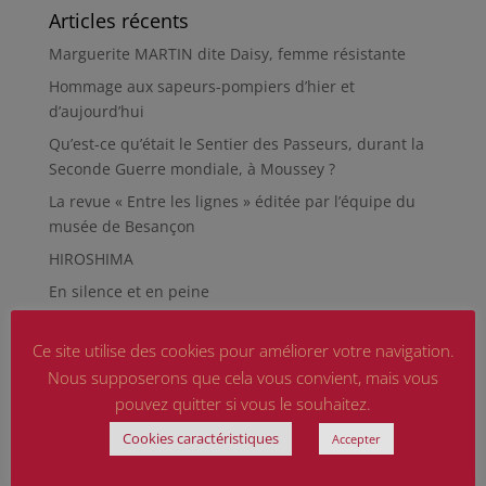
Articles récents
Marguerite MARTIN dite Daisy, femme résistante
Hommage aux sapeurs-pompiers d’hier et
d’aujourd’hui
Qu’est-ce qu’était le Sentier des Passeurs, durant la
Seconde Guerre mondiale, à Moussey ?
La revue « Entre les lignes » éditée par l’équipe du
musée de Besançon
HIROSHIMA
En silence et en peine
Futur Mur des noms des victimes de la Seconde
Guerre mondiale
Ce site utilise des cookies pour améliorer votre navigation.
Nous supposerons que cela vous convient, mais vous
RÉPARER LES OMISSIONS SUR LES MONUMENTS AUX
pouvez quitter si vous le souhaitez.
MORTS
Le rapport d’activité 2025 de la DMCA.
Cookies caractéristiques
Accepter
Quand la paix chemine