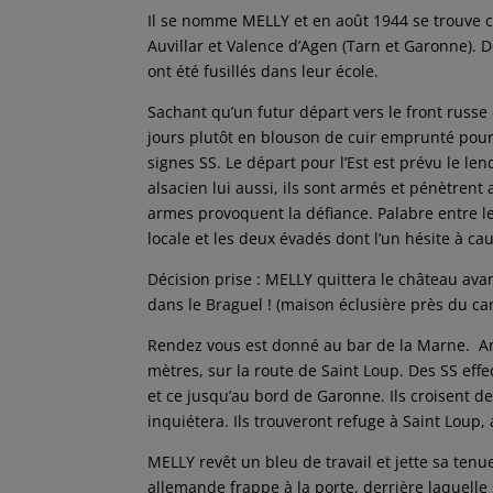
Il se nomme MELLY et en août 1944 se trouve 
Auvillar et Valence d’Agen (Tarn et Garonne). De
ont été fusillés dans leur école.
Sachant qu’un futur départ vers le front russe
jours plutôt en blouson de cuir emprunté pour 
signes SS. Le départ pour l’Est est prévu le l
alsacien lui aussi, ils sont armés et pénètrent
armes provoquent la défiance. Palabre entre le
locale et les deux évadés dont l’un hésite à ca
Décision prise : MELLY quittera le château ava
dans le Braguel ! (maison éclusière près du can
Rendez vous est donné au bar de la Marne. An
mètres, sur la route de Saint Loup. Des SS eff
et ce jusqu’au bord de Garonne. Ils croisent de
inquiétera. Ils trouveront refuge à Saint Loup, 
MELLY revêt un bleu de travail et jette sa ten
allemande frappe à la porte, derrière laquell