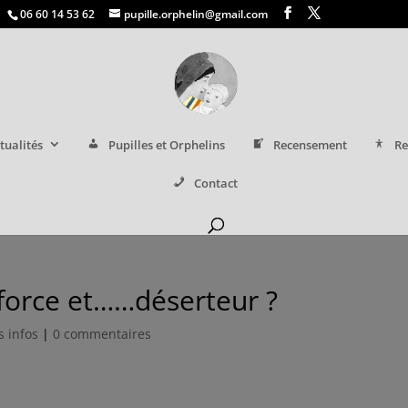
06 60 14 53 62
pupille.orphelin@gmail.com
tualités
Pupilles et Orphelins
Recensement
Re
Contact
 force et……déserteur ?
s infos
|
0 commentaires