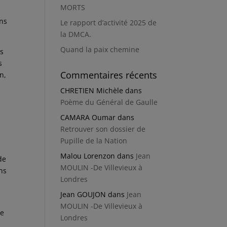
MORTS
ons
Le rapport d’activité 2025 de
la DMCA.
Quand la paix chemine
es
s
Commentaires récents
n,
CHRETIEN Michèle
dans
Poème du Général de Gaulle
CAMARA Oumar
dans
s
Retrouver son dossier de
Pupille de la Nation
Malou Lorenzon
dans
Jean
de
MOULIN -De Villevieux à
ns
Londres
Jean GOUJON
dans
Jean
MOULIN -De Villevieux à
le
Londres