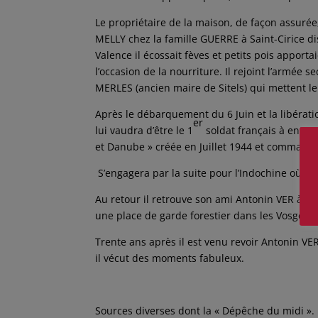
Le propriétaire de la maison, de façon assurée
MELLY chez la famille GUERRE à Saint-Cirice d
Valence il écossait fèves et petits pois apporta
l’occasion de la nourriture. Il rejoint l’armée s
MERLES (ancien maire de Sitels) qui mettent le
Après le débarquement du 6 Juin et la libérat
er
lui vaudra d’être le 1
soldat français à entrer 
et Danube » créée en Juillet 1944 et commandé
S’engagera par la suite pour l’Indochine où i
Au retour il retrouve son ami Antonin VER à Mo
une place de garde forestier dans les Vosges. 
Trente ans après il est venu revoir Antonin VE
il vécut des moments fabuleux.
Sources diverses dont la « Dépêche du midi ».