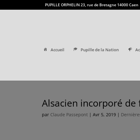
PUPILLE ORPHELIN 23, rue de Bretagne 14000 Caen
Accueil
Pupille de la Nation
Ac
Alsacien incorporé de
par
Claude Passepont
|
Avr 5, 2019
|
Dernière