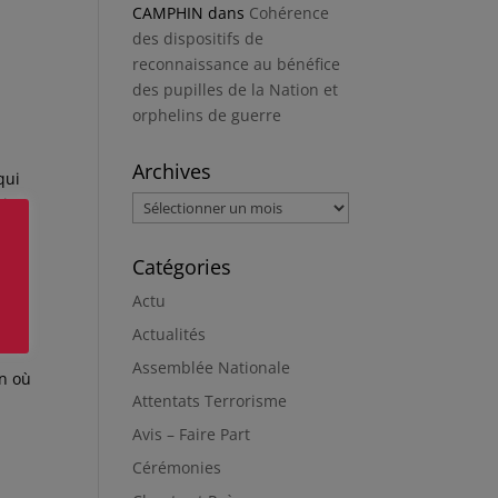
CAMPHIN
dans
Cohérence
des dispositifs de
reconnaissance au bénéfice
des pupilles de la Nation et
orphelins de guerre
Archives
qui
hin
Archives
Catégories
Actu
a
Actualités
Assemblée Nationale
en où
Attentats Terrorisme
Avis – Faire Part
Cérémonies