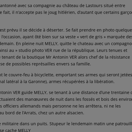
cantonné avec sa compagnie au château de Lastours situé entre
 fait, il n’accepte pas le joug hitlérien, d’autant que certains garç
 est prévu il se décide à déserter. Se fait prendre en photo quelqu
l’occasion, ayant ôté bien sur sa veste « vert de gris » marquée de
endemain. En pleine nuit MELLY, quitte le chateau avec un compagno
 ainsi au » studio photo VER rue de la république. Leurs tenues et
 tenant de la boutique Mr Antonin VER alors chef de la résistance
use de possibles représailles envers sa famille.
nt le couvre-feu à bicyclette, emportant ses armes qui seront jetée
al latéral à la Garonne), armes récupérées à la libération.
tonin VER guide MELLY, se tenant à une distance d’une trentaine 
ectuaient des manœuvres de nuit dans les fossés et bois des enviro
s officiers allemands mais personne ne les arrêtera, ni ne les
au bord de l’Arrats, chez un autre alsacien.
ue militaire dans un puits. Stupeur le lendemain matin une patrouil
e se cache MELLY