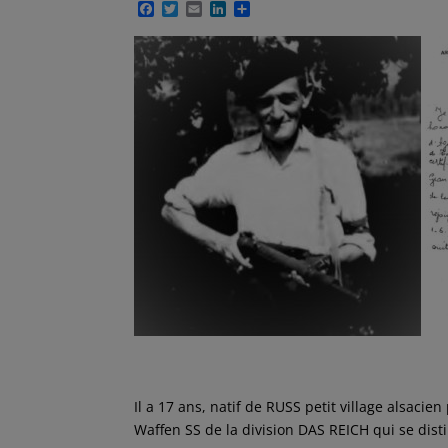
F
T
E
L
P
a
w
m
i
a
c
i
a
n
r
e
t
i
k
t
b
t
l
e
a
o
e
d
g
o
r
I
e
k
n
r
A
Il a 17 ans, natif de RUSS petit village alsacie
Waffen SS de la division DAS REICH qui se dis