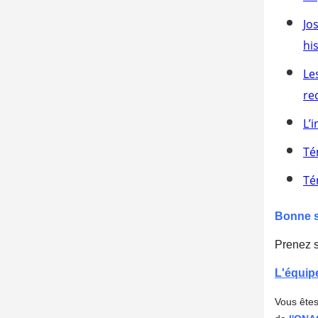
Jo
hi
Le
re
L’
Té
Té
Bonne 
Prenez 
L'équipe
Vous ête