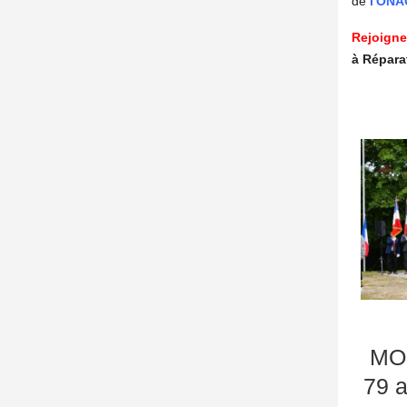
de
l'ON
Rejoigne
à Répara
MOQ
79 a