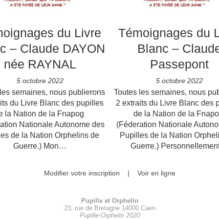
oignages du Livre
Témoignages du L
nc – Claude DAYON
Blanc – Claud
née RAYNAL
Passepont
5 octobre 2022
5 octobre 2022
les semaines, nous publierons
Toutes les semaines, nous pu
its du Livre Blanc des pupilles
2 extraits du Livre Blanc des 
e la Nation de la Fnapog
de la Nation de la Fnap
ation Nationale Autonome des
(Féderation Nationale Auton
les de la Nation Orphelins de
Pupilles de la Nation Orphel
Guerre.) Mon…
Guerre.) Personnelleme
Modifier votre inscription
|
Voir en ligne
Pupille et Orphelin
23, rue de Bretagne 14000 Caen
Pupille-Orphelin 2020