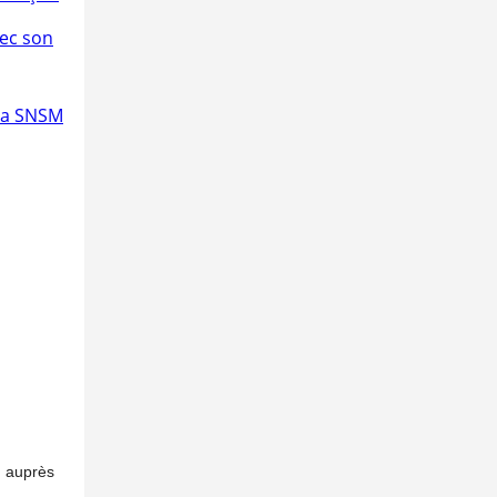
vec son
 la SNSM
on auprès