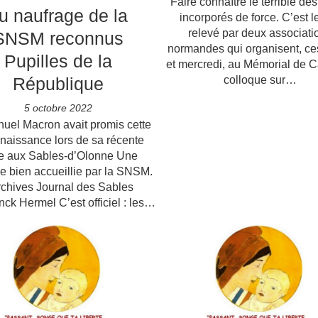
Faire connaître le terrible des
u naufrage de la
incorporés de force. C’est le
relevé par deux associati
SNSM reconnus
normandes qui organisent, ce
Pupilles de la
et mercredi, au Mémorial de C
République
colloque sur…
5 octobre 2022
el Macron avait promis cette
naissance lors de sa récente
te aux Sables-d’Olonne Une
e bien accueillie par la SNSM.
chives Journal des Sables
nck Hermel C’est officiel : les…