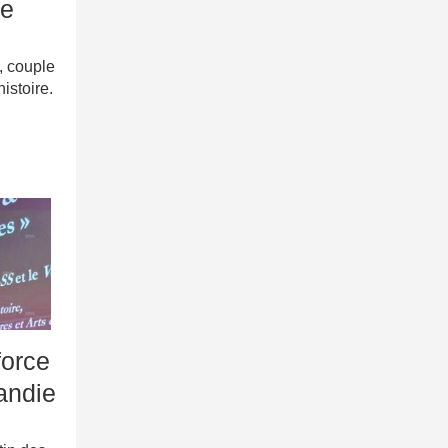
re
, couple
istoire.
…
force
andie