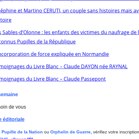
séphine et Martino CERUTI, un couple sans histoires mais a
stoire
s Sables-d’Olonne : les enfants des victimes du naufrage de
connus Pupilles de la République
incorporation de force expliquée en Normandie
moignages du Livre Blanc – Claude DAYON née RAYNAL
moignages du Livre Blanc – Claude Passepont
semaine
soin de vous
 éditoriale
s
Pupille de la Nation
ou
Orphelin de Guerre,
vérifiez votre inscripti