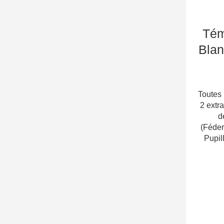
Tém
Bla
Toutes 
2 extra
d
(Féder
Pupil