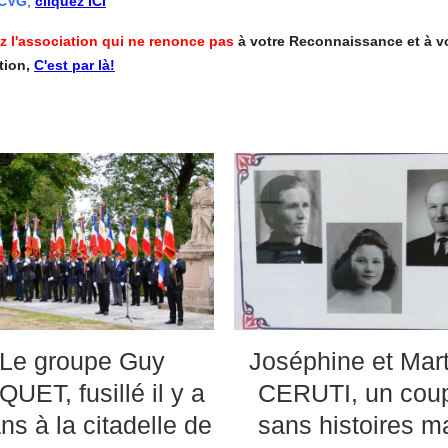
ACVG
,
cliquez ICI
z l'association qui ne renonce pas
à votre Reconnaissance et à v
tion,
C'est par là!
Le groupe Guy
Joséphine et Mar
UET, fusillé il y a
CERUTI, un cou
ns à la citadelle de
sans histoires m