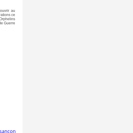
couvrir au
ations ce
 Orphelins
de Guerre
Besançon