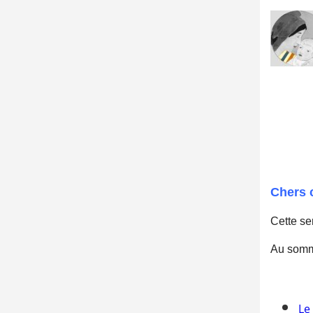
Chers 
Cette s
Au somm
Le