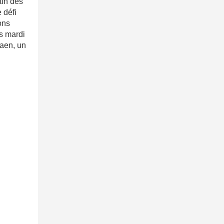
tin des
 défi
ons
s mardi
aen, un