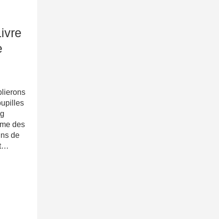
ivre
e
blierons
pupilles
og
ome des
ins de
nt…