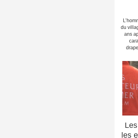
L’homm
du vill
ans ap
cara
drape
Les
les 