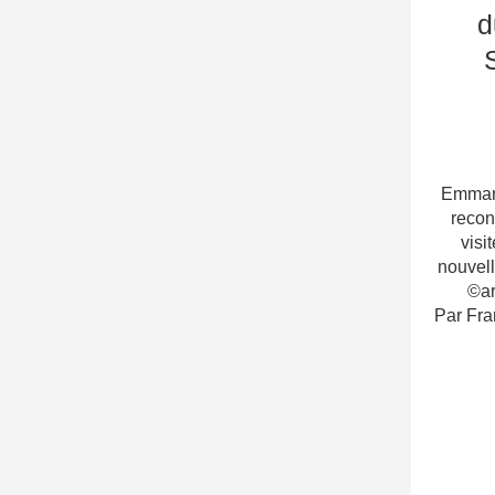
d
Emmanu
recon
visi
nouvell
©ar
Par Fra