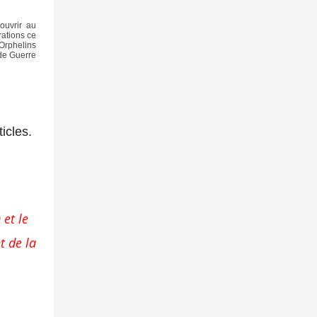
couvrir au
ations ce
 Orphelins
de Guerre
icles.
 et le
t de la