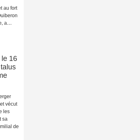
t au fort
Quiberon
ée, a…
 le 16
 talus
rme
erger
 et vécut
e les
t sa
milial de