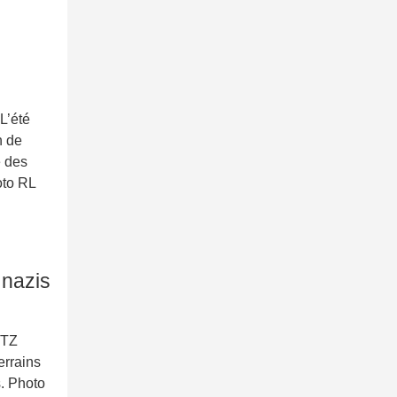
5
’été
n de
e des
oto RL
 nazis
ETZ
errains
s. Photo