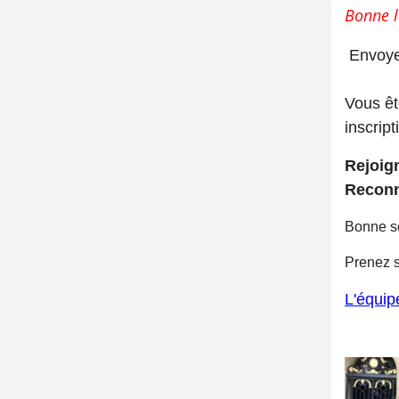
Bonne l
Envoye
Vous êt
inscrip
Rejoig
Reconn
Bonne s
Prenez s
L'équip