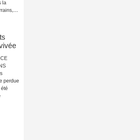
 la
errains,…
ts
vivée
NCE
NS
s
re perdue
 été
e