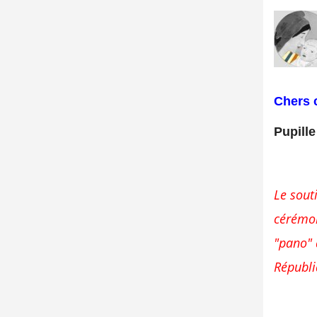
Chers 
Pupille
Le sout
cérémon
"pano" 
Républ