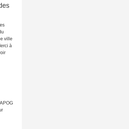
des
es
du
e ville
erci à
oir
FNAPOG
ur