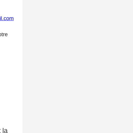
il.com
otre
 la