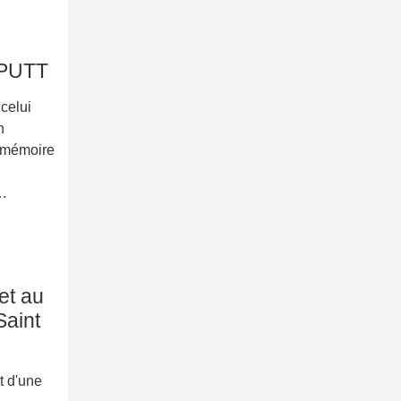
 PUTT
celui
n
e mémoire
e…
et au
Saint
 d'une