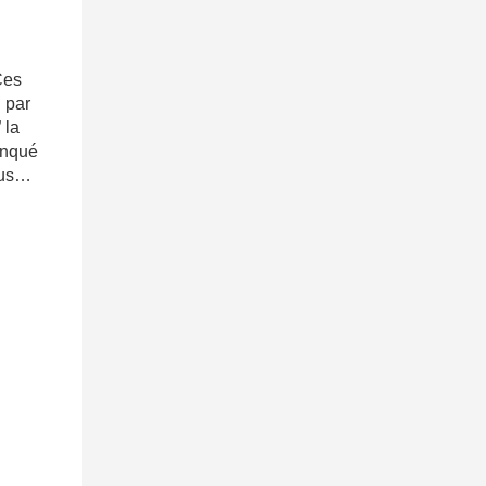
Ces
i par
 la
anqué
Sous…