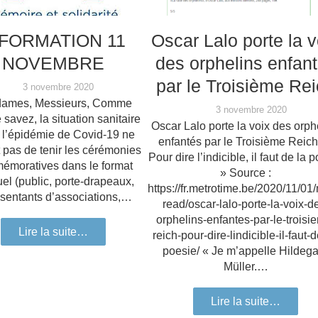
NFORMATION 11
Oscar Lalo porte la v
NOVEMBRE
des orphelins enfan
par le Troisième Re
3 novembre 2020
ames, Messieurs, Comme
3 novembre 2020
 savez, la situation sanitaire
Oscar Lalo porte la voix des orph
à l’épidémie de Covid-19 ne
enfantés par le Troisième Reich 
 pas de tenir les cérémonies
Pour dire l’indicible, il faut de la 
émoratives dans le format
» Source :
uel (public, porte-drapeaux,
https://fr.metrotime.be/2020/11/01
ésentants d’associations,…
read/oscar-lalo-porte-la-voix-d
orphelins-enfantes-par-le-troisi
Lire la suite…
reich-pour-dire-lindicible-il-faut-d
poesie/ « Je m’appelle Hildeg
Müller.…
Lire la suite…