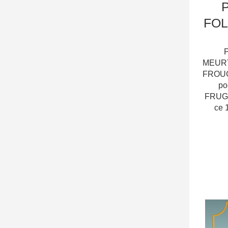
FOL
MEURT
FROUGI
po
FRUGIE
ce 