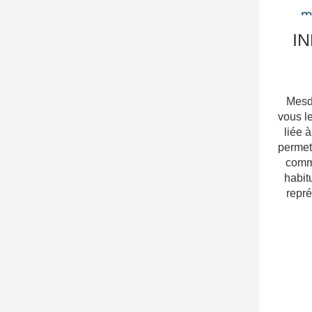
I
Mesd
vous le
liée 
permet
comm
habit
repr