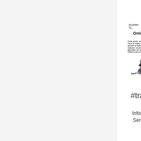
#t
Inf
Ser