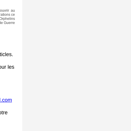
couvrir au
ations ce
 Orphelins
de Guerre
icles.
ur les
l.com
otre