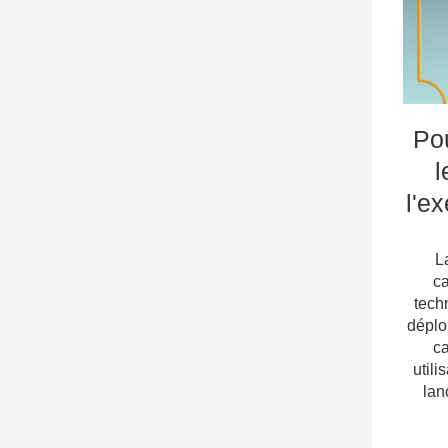
Pou
l
l'e
L
ca
tech
déplo
ca
utili
lan