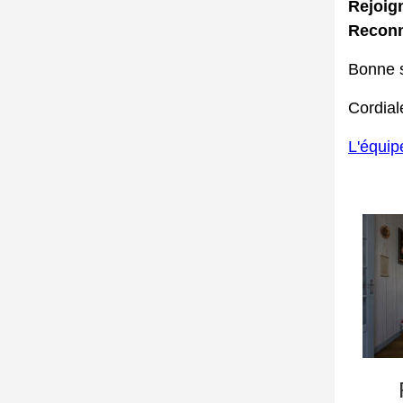
Rejoig
Reconn
Bonne 
Cordia
L'équip