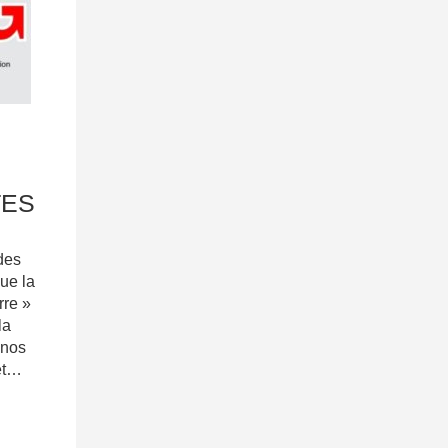
TES
des
e la
rre »
la
 nos
 et…