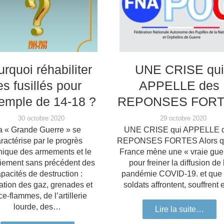
rquoi réhabiliter
UNE CRISE qui
es fusillés pour
APPELLE des
xemple de 14-18 ?
REPONSES FOR
30 octobre 2020
29 octobre 2020
a « Grande Guerre » se
UNE CRISE qui APPELLE 
ractérise par le progrès
REPONSES FORTES Alors qu
nique des armements et le
France mène une « vraie gue
iement sans précédent des
pour freiner la diffusion de 
pacités de destruction :
pandémie COVID-19. et que
sation des gaz, grenades et
soldats affrontent, souffrent
ce-flammes, de l’artillerie
lourde, des…
Lire la suite…