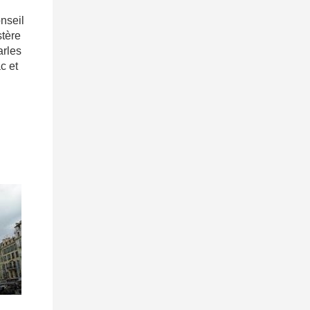
nseil
stère
arles
c et