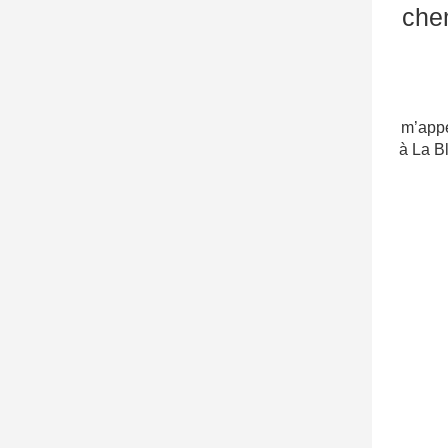
chem
Ro
m’appe
à La B