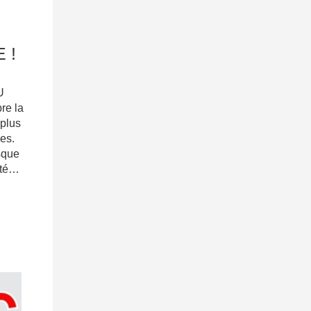
 !
U
re la
 plus
es.
sque
été…