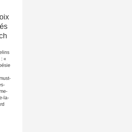
oix
tés
ich
elins
: «
poésie
/must-
es-
eme-
e-la-
ard