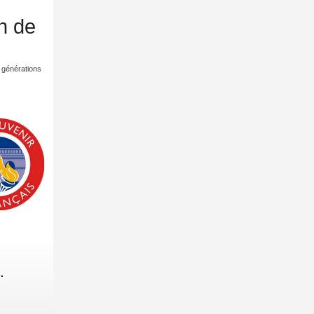
in de
s générations
.