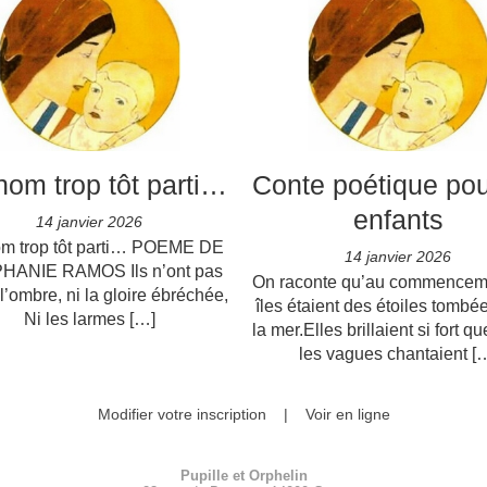
nom trop tôt parti…
Conte poétique pou
enfants
14 janvier 2026
m trop tôt parti… POEME DE
14 janvier 2026
HANIE RAMOS Ils n’ont pas
On raconte qu’au commenceme
 l’ombre, ni la gloire ébréchée,
îles étaient des étoiles tombé
Ni les larmes […]
la mer.Elles brillaient si fort 
les vagues chantaient [
Modifier votre inscription
|
Voir en ligne
Pupille et Orphelin