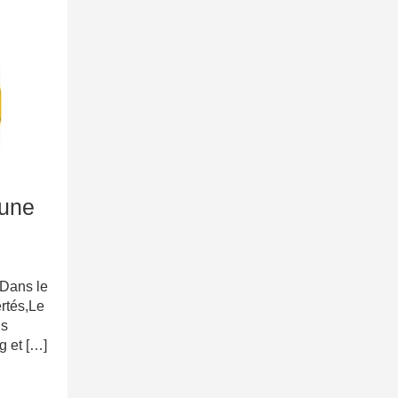
 une
Dans le
rtés,Le
is
g et […]