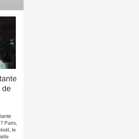
tante
e de
ante
? Paris,
oël, le
elle