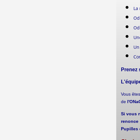
La
Ode
Od
Une
Un 
Con
Prenez 
L'équipe
Vous ête
de
l'ON
Si vous n
renonce 
Pupilles 