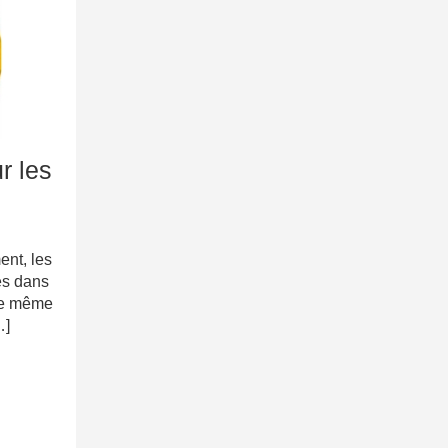
r les
nt, les
es dans
que même
…]