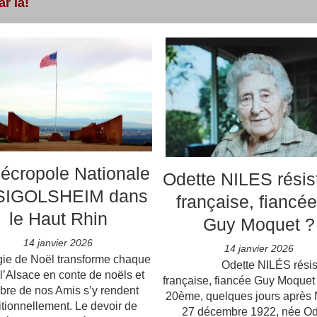
ar là!
écropole Nationale
Odette NILES résis
SIGOLSHEIM dans
française, fiancé
le Haut Rhin
Guy Moquet ?
14 janvier 2026
14 janvier 2026
ie de Noël transforme chaque
Odette NILÉS résist
 l’Alsace en conte de noëls et
française, fiancée Guy Moquet 
re de nos Amis s’y rendent
20ème, quelques jours après N
itionnellement. Le devoir de
27 décembre 1922, née Od