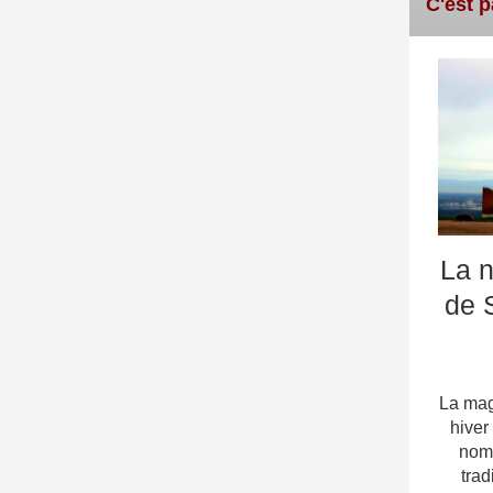
C'est p
La n
de 
La mag
hiver
nomb
trad