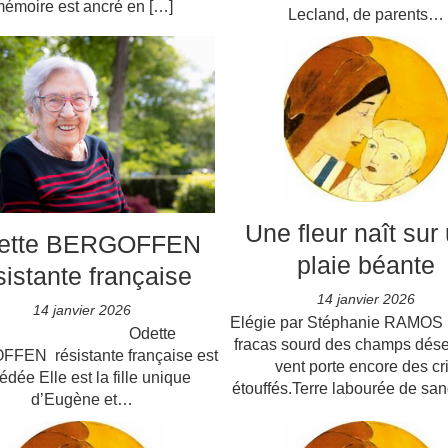
émoire est ancré en […]
Lecland, de parents…
Une fleur naît sur
ette BERGOFFEN
plaie béante
sistante française
14 janvier 2026
14 janvier 2026
Elégie par Stéphanie RAMOS 
Odette
fracas sourd des champs dése
FEN résistante française est
vent porte encore des cr
édée Elle est la fille unique
étouffés.Terre labourée de san
d’Eugène et…