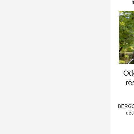
m
Od
ré
BERGOF
déc