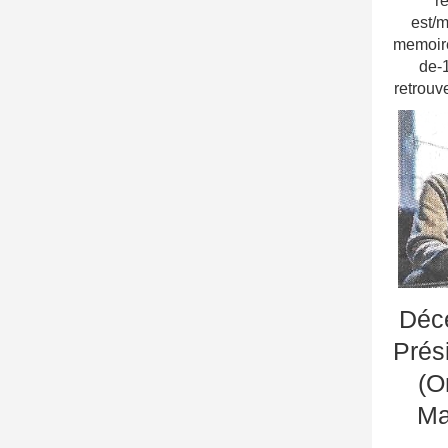
r
est/m
memoir
de-1
retrouv
Déc
Prés
(O
Ma