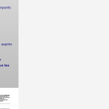
orporés
on auprès
e
us les