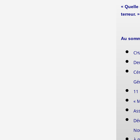
« Quelle
terreur. 
Au somm
CH
Der
Cé
Gé
11
« 
As
Dé
Nou
À 9