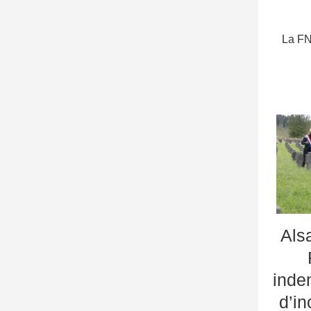
La FN
Als
inde
d’in