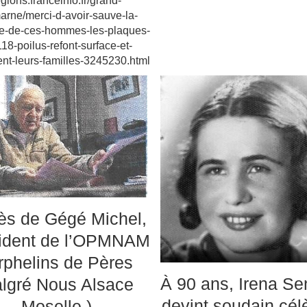
egions.franceinfo.fr/grand-
arne/merci-d-avoir-sauve-la-
e-de-ces-hommes-les-plaques-
18-poilus-refont-surface-et-
ent-leurs-familles-3245230.html
ès de Gégé Michel,
ident de l’OPMNAM
rphelins de Pères
À 90 ans, Irena Se
lgré Nous Alsace
devint soudain cél
Moselle )