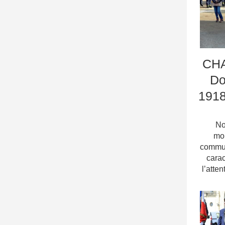
CHA
Do
1918
No
mo
commun
carac
l’atten