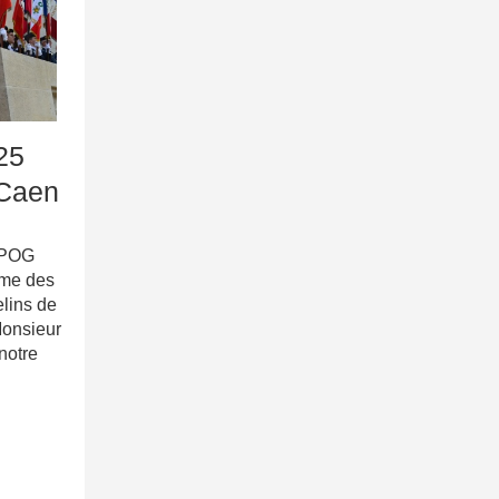
25
Caen
APOG
ome des
elins de
Monsieur
notre