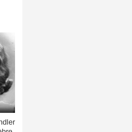
ndler
èbre.