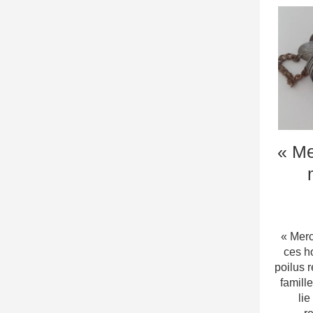
« Me
« Merc
ces h
poilus r
famill
lie