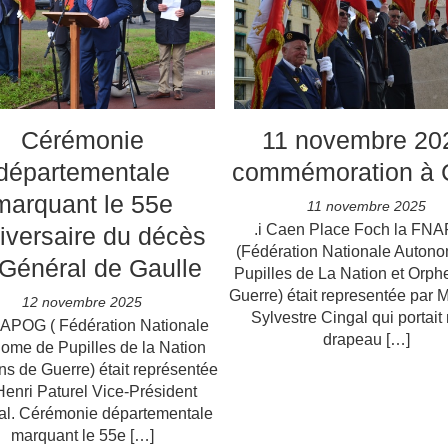
Cérémonie
11 novembre 20
départementale
commémoration à 
marquant le 55e
11 novembre 2025
.i Caen Place Foch la FN
iversaire du décès
(Fédération Nationale Auton
Général de Gaulle
Pupilles de La Nation et Orph
Guerre) était representée par 
12 novembre 2025
Sylvestre Cingal qui portait 
APOG ( Fédération Nationale
drapeau […]
ome de Pupilles de la Nation
ns de Guerre) était représentée
Henri Paturel Vice-Président
al. Cérémonie départementale
marquant le 55e […]