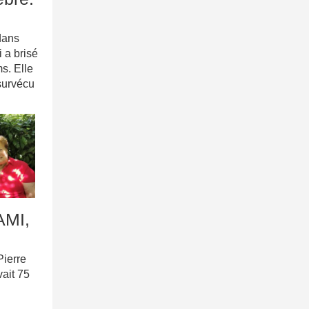
dans
i a brisé
s. Elle
 survécu
AMI,
Pierre
ait 75