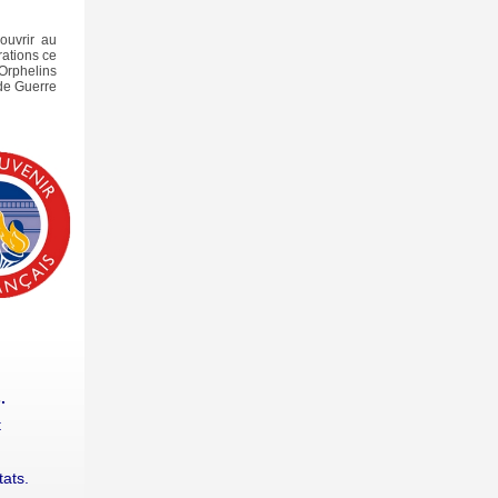
couvrir au
ations ce
 Orphelins
de Guerre
.
t
tats.