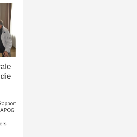
ale
die
 Rapport
 FNAPOG
,
ers