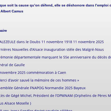
 que soit la cause qu’on défend, elle se déshonore dans l’emploi d
»
Albert Camus
aire
ALEZEULE dans le Doubs 11 novembre 1918 11 novembre 2025
nières Nouvelles d’Alsace inauguration stèle des Malgré-Nous
rémonie départementale marquant le 55e anniversaire du décès d
néral de Gaulle
 novembre 2025 commémoration à Caen
Merci d’avoir sauvé la mémoire de ces hommes »
semblée Générale FNAPOG Normandie 2025 Bayeux
cès de Gégé Michel, Président de l’OPMNAM (Orphelins de Pères M
s Alsace Moselle )
0 ans, Irena Sendler devint soudain célèbre.