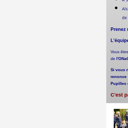
Als
de 
Prenez 
L'équipe
Vous ête
de
l'ON
Si vous n
renonce 
Pupilles 
C'est p