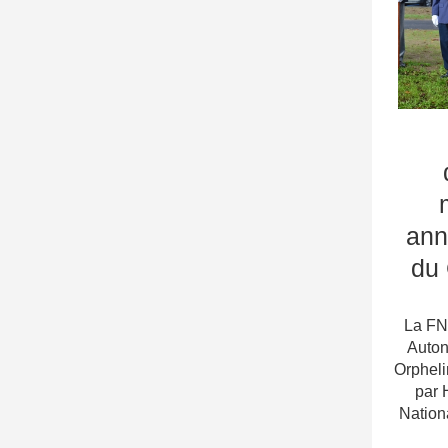
ann
du 
La FN
Auton
Orpheli
par 
Nation