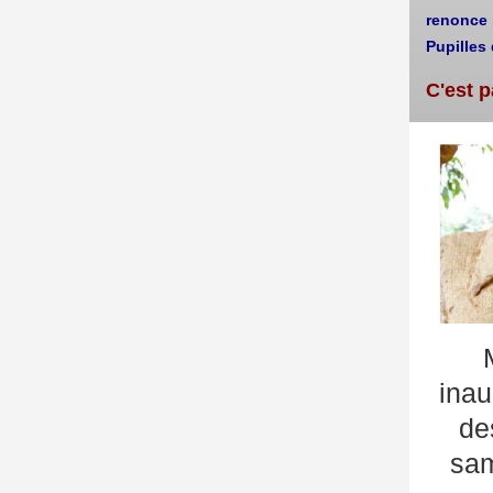
renonce 
Pupilles 
C'est p
inau
de
sam