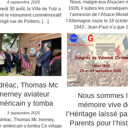
Nous, malgré-eux Alsacien n
4 septembre 2025
1926, il subira les conséque
edi 30 août, la Ville de Yutz a
l’annexion de l’Alsace-Mosel
ré le monument commémoratif
l’Allemagne nazie le 18 octob
érigé rue de Poitiers, […]
1943 : Jean-Paul n’a que
dréac, Thomas Mc
Inerney aviateur
Nous sommes l
méricain y tomba
mémoire vive d
l’Héritage laissé pa
3 septembre 2025
réac, Thomas Mc Inerney,
Parents pour l’hist
r américain y tomba Ce village