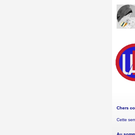
Chers co
Cette sem
Au somma