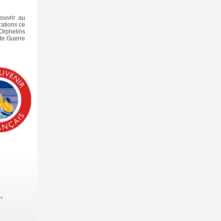
couvrir au
ations ce
 Orphelins
de Guerre
.