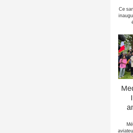
Ce sam
inaugu
Me
a
Méd
aviateu