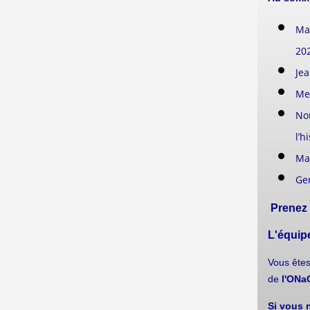
Mai
20
Je
Me
Nou
l’h
Ma
Ge
Prenez
L'équipe
Vous ête
de
l'ON
Si vous n