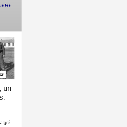
us les
, un
s,
algré-