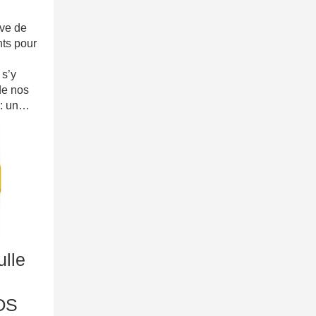
ve de
nts pour
re
s’y
de nos
 : un…
lle
OS