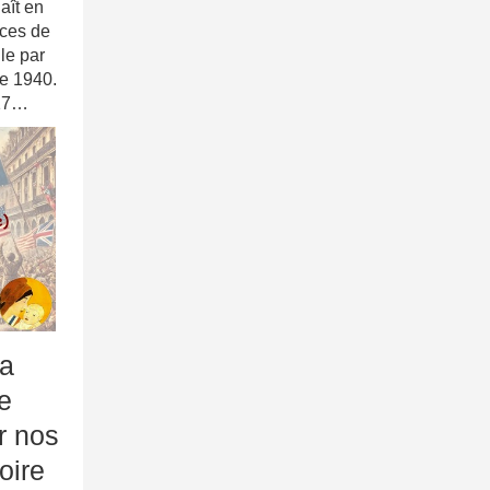
aît en
nces de
le par
re 1940.
 17…
a
e
r nos
oire