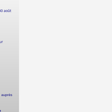
30 août
ur
on auprès
e