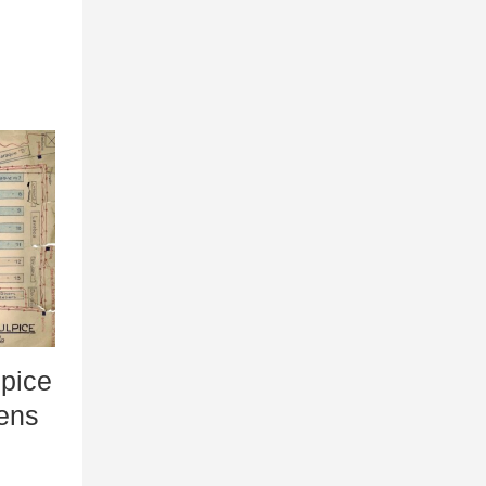
pice
rens