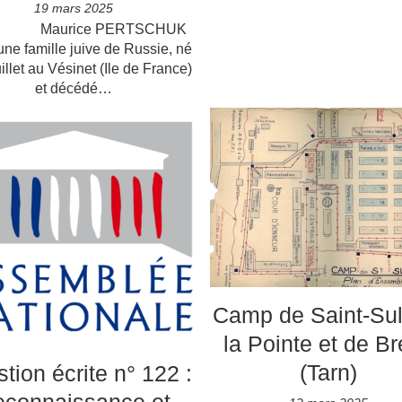
19 mars 2025
urice PERTSCHUK
une famille juive de Russie, né
uillet au Vésinet (Ile de France)
et décédé…
Camp de Saint-Sul
la Pointe et de B
(Tarn)
tion écrite n° 122 :