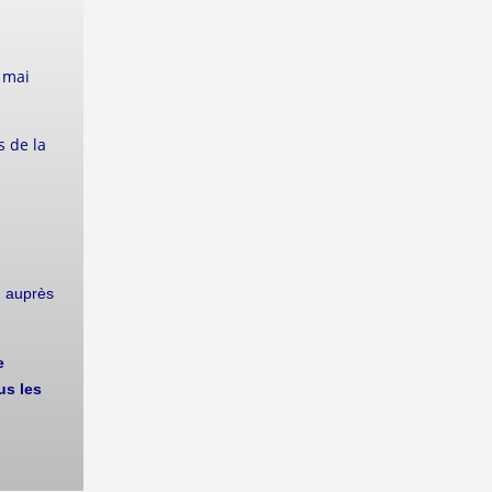
5 mai
s de la
on auprès
e
us les