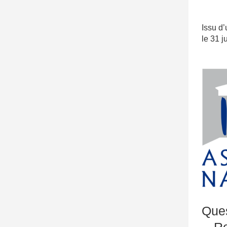
Ma
Issu d’
le 31 j
Ques