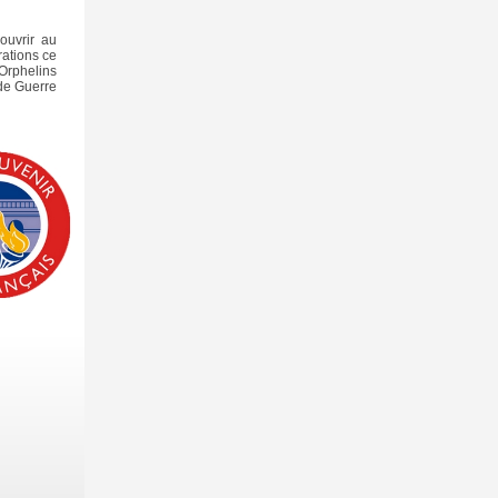
couvrir au
ations ce
 Orphelins
de Guerre