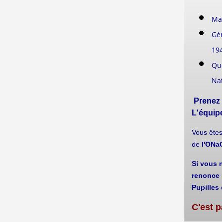
Ma
Gén
19
Que
Nat
Prenez
L'équipe
Vous ête
de
l'ON
Si vous n
renonce 
Pupilles 
C'est p