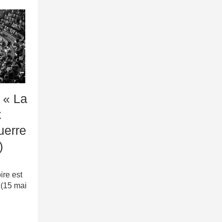
 « La
x
uerre
)
ire est
 (15 mai