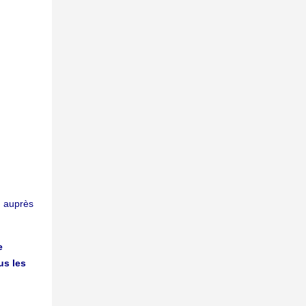
on auprès
e
us les