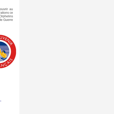
couvrir au
ations ce
 Orphelins
de Guerre
.