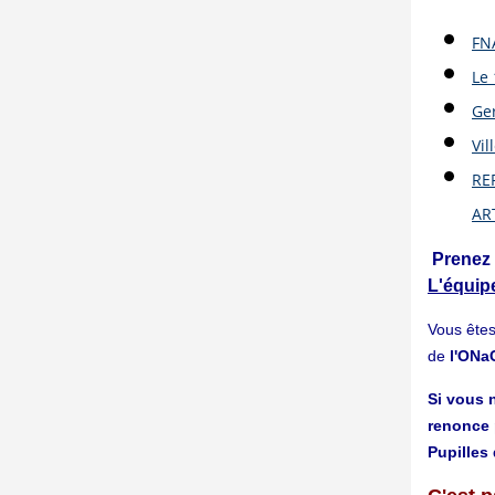
FN
Le
Ger
Vil
RE
AR
Prenez
L'équipe
Vous ête
de
l'ON
Si vous n
renonce 
Pupilles 