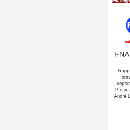
C'est p
FNA
Rappor
prés
septe
Préside
André L