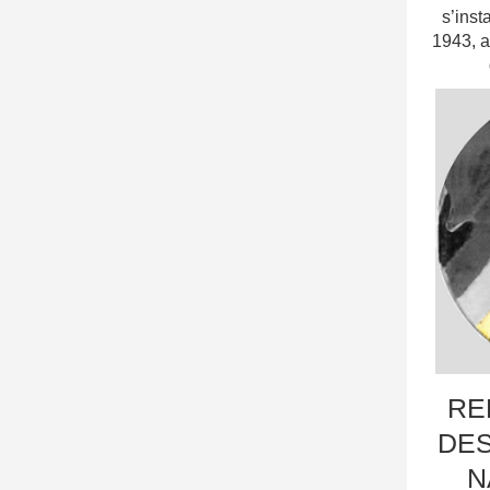
s’inst
1943, a
RE
DES
N