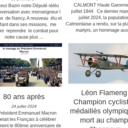
CALMONT Haute Garonne 
eur Bazin notre Député réélu
juillet 1944 Ce dernier mar
nversation avec monseigneur l
juillet 2024, la populatio
e de Nancy, A nouveau élu et
Calmontaise a rendu, sur la pl
fiant dans ses missions, me
martyrs, un hommage au
re reprendre le combat pour
notre cause plus …
Léon Flameng
80 ans après
Champion cyclist
24 juillet 2024
médaillés olympiq
Président Emmanuel Macron
mort au champ
elait les Français à célébrer
ment le 80ème anniversaire de