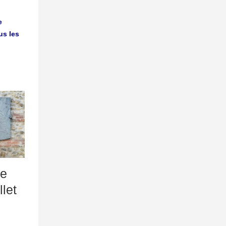
e
us les
e
let