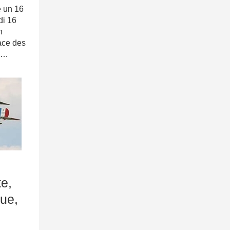
un 16
di 16
n
ace des
x…
e,
ue,