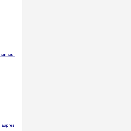
’honneur
on auprès