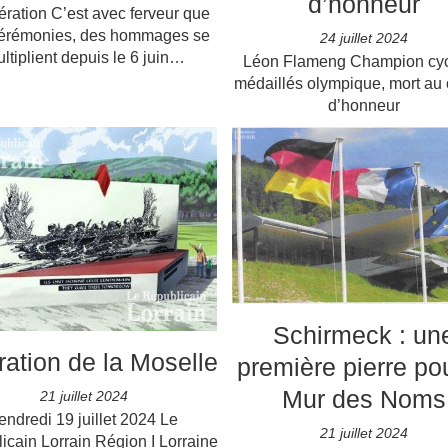
d’honneur
bération C’est avec ferveur que
érémonies, des hommages se
24 juillet 2024
ltiplient depuis le 6 juin…
Léon Flameng Champion cycl
médaillés olympique, mort a
d’honneur
Schirmeck : un
ration de la Moselle
première pierre pou
Mur des Noms
21 juillet 2024
endredi 19 juillet 2024 Le
21 juillet 2024
icain Lorrain Région I Lorraine