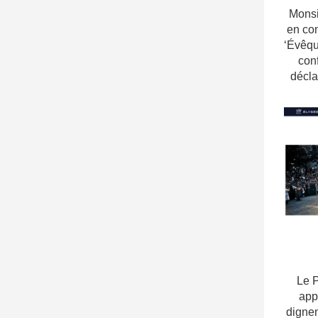
Monsi
en co
‘Évêqu
con
décla
Le 
app
digne