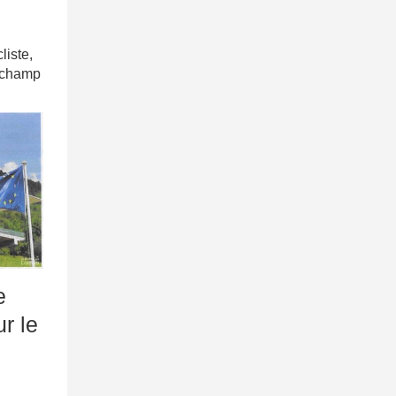
iste,
u champ
e
r le