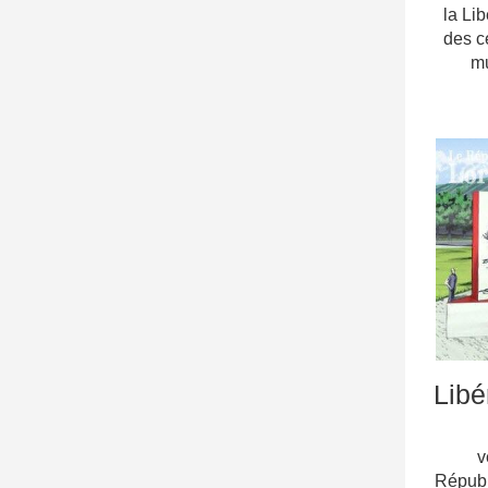
la Li
des c
mu
Libé
v
Républ