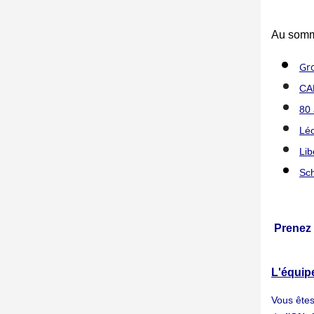
Au somm
Gro
CA
80 
Léo
Lib
Sch
Prenez
L'équipe
Vous ête