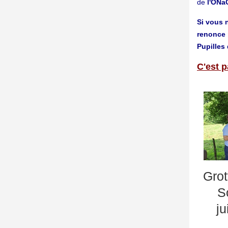
de
l'ON
Si vous n
renonce 
Pupilles 
C'est p
Grot
S
ju