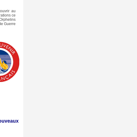
couvrir au
ations ce
 Orphelins
de Guerre
ouveaux