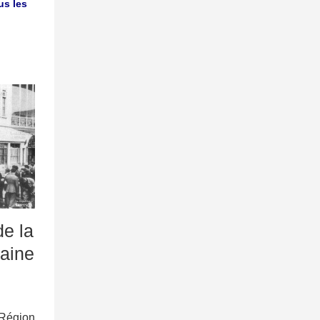
us les
de la
raine
Région