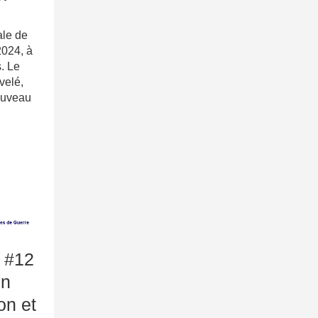
le de
2024, à
s. Le
velé,
nouveau
 #12
un
on et