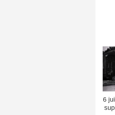
6 ju
sup