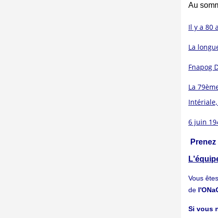
Au somm
Il y a 8
La longue
Fnapog D
La 79ème
Intériale,
6 juin 19
Prenez
L'équipe
Vous ête
de
l'ON
Si vous n