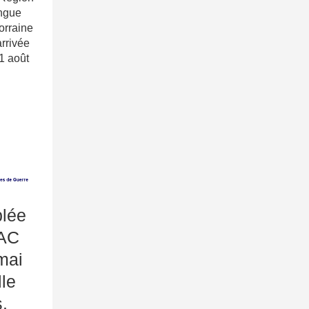
ngue
Lorraine
rrivée
1 août
lée
FAC
mai
lle
s.