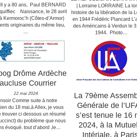
 a 80 ans, Paul BERNARD
| Lorraine LORRAINE La lo
uiffiec Naissance, le 28 avril
histoire de la libération de la 
à Kermoroc’h (Côtes-d’Armor)
en 1944 Frédéric Plancard L’a
ents originaires du même lieu,
des Américains à Verdun le 3
…
1944. Photo…
pog Drôme Ardèche
aucluse Courrier
22 mai 2024
La 79ème Assemb
nsoir Comme suite à notre
Générale de l’U
tien du 18 mai,à Allex, je vous
s’est tenue le 16 
e trouver ci dessous un résumé
succinct) du problème que nous
2024, à la Mutue
s évoqué. tout d’abord ,le…
Intériale, à Pari