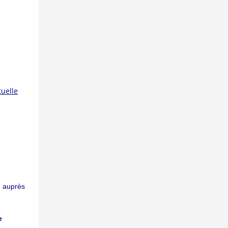
tuelle
on auprès
e