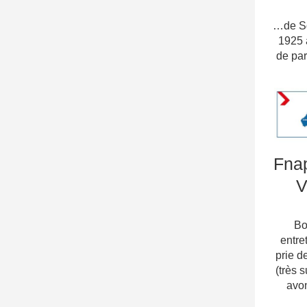
Il y
…de Sq
1925 
de par
Fna
V
Bo
entre
prie d
(très 
avon