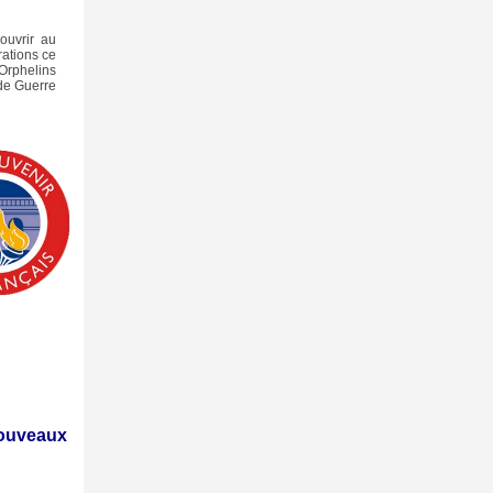
couvrir au
ations ce
 Orphelins
de Guerre
ouveaux