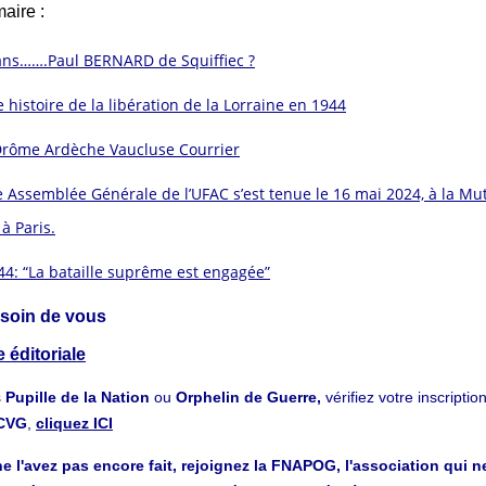
aire :
0 ans…….Paul BERNARD de Squiffiec ?
 histoire de la libération de la Lorraine en 1944
rôme Ardèche Vaucluse Courrier
 Assemblée Générale de l’UFAC s’est tenue le 16 mai 2024, à la Mu
 à Paris.
44: “La bataille suprême est engagée”
 soin de vous
 éditoriale
s
Pupille de la Nation
ou
Orphelin de Guerre,
vérifiez votre inscripti
aCVG
,
cliquez ICI
e l'avez pas encore fait, rejoignez la FNAPOG, l'association qui n