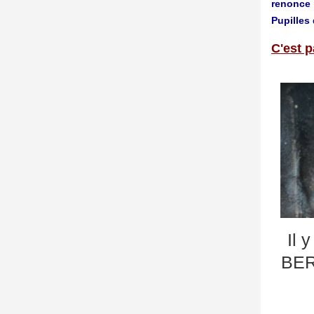
renonce 
Pupilles 
C'est p
Il 
BER