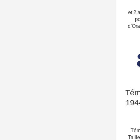
Le m
et 2 
po
d’Ora
Témo
1944
Tém
Taill