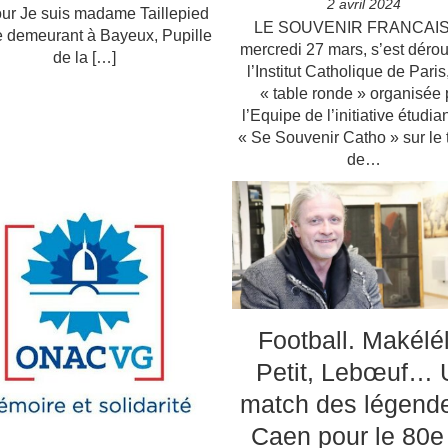
2 avril 2024
ur Je suis madame Taillepied
LE SOUVENIR FRANCAIS
e demeurant à Bayeux, Pupille
mercredi 27 mars, s’est dérou
de la […]
l’Institut Catholique de Paris
« table ronde » organisée 
l’Equipe de l’initiative étudia
« Se Souvenir Catho » sur le
de…
Football. Makélé
Petit, Lebœuf… 
match des légend
Caen pour le 80e