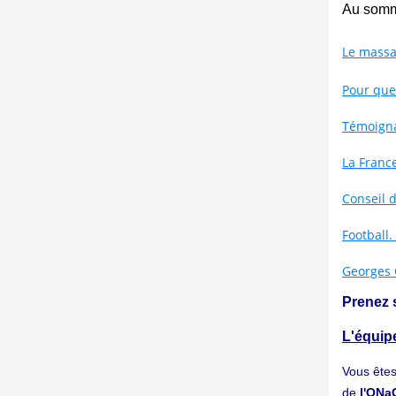
Au somm
Le massac
Pour que
Témoignag
La Franc
Conseil 
Football
Georges C
Prenez 
L'équipe
Vous ête
de
l'ON