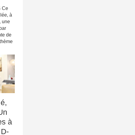
 Ce
lée, à
, une
par
nte de
 thème
lé,
Un
es à
 D-