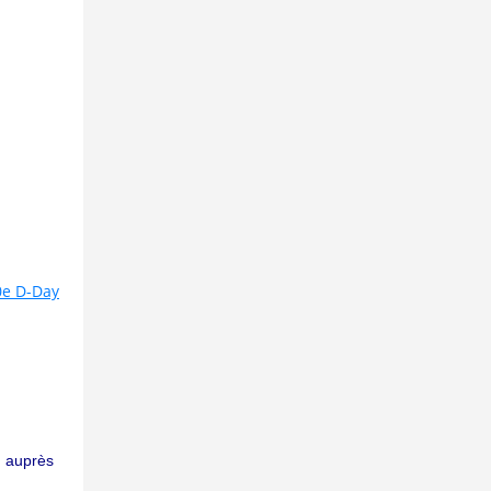
0e D-Day
on auprès