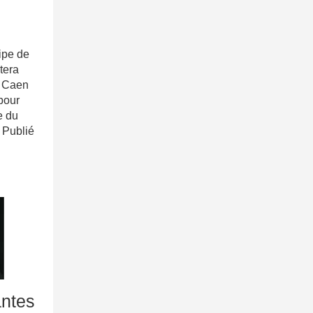
ipe de
tera
M Caen
pour
e du
 Publié
antes