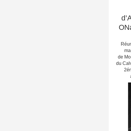
d’A
ONa
Réuni
mar
de Mo
du Cal
2ém