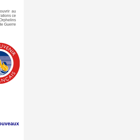
couvrir au
ations ce
 Orphelins
de Guerre
ouveaux