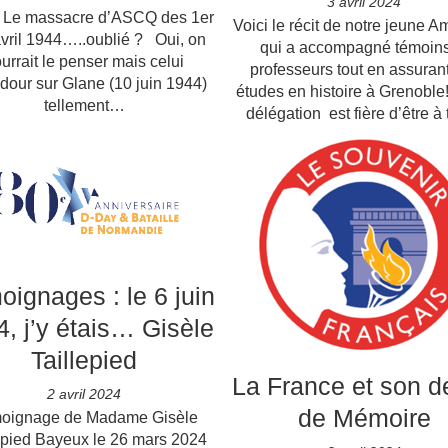
3 avril 2024
assacre d’ASCQ des 1er
Voici le récit de notre jeune 
avril 1944…..oublié ? Oui, on
qui a accompagné témoins
urrait le penser mais celui
professeurs tout en assuran
dour sur Glane (10 juin 1944)
études en histoire à Grenoble
tellement…
délégation est fière d’être à
ignages : le 6 juin
, j’y étais… Gisèle
Taillepied
La France et son d
2 avril 2024
de Mémoire
oignage de Madame Gisèle
epied Bayeux le 26 mars 2024