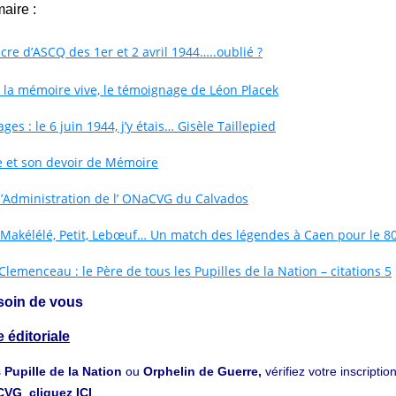
aire :
re d’ASCQ des 1er et 2 avril 1944…..oublié ?
 la mémoire vive, le témoignage de Léon Placek
es : le 6 juin 1944, j’y étais… Gisèle Taillepied
e et son devoir de Mémoire
d’Administration de l’ ONaCVG du Calvados
. Makélélé, Petit, Lebœuf… Un match des légendes à Caen pour le 8
lemenceau : le Père de tous les Pupilles de la Nation – citations 5
soin de vous
 éditoriale
s
Pupille de la Nation
ou
Orphelin de Guerre,
vérifiez votre inscripti
aCVG
,
cliquez ICI