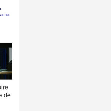
e
us les
ire
e de