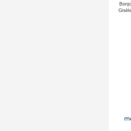
Bonjo
Gisèl