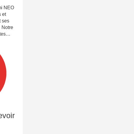
Ami NEO
 et
t ses
! Notre
 tes…
evoir