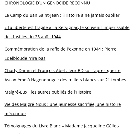
CHRONOLOGIE D’UN GENOCIDE RECONNU
Le Camp du Ban Saint-Jean : l’Histoire à ne jamais oublier
« La liberté est fragile » : à Kervignac, le souvenir impérissable
des fusillés du 23 août 1944
Commémoration de la rafle de Pexonne en 1944 : Pierre
Edelbloude n’ira pas
Charly Damm et François Abel : leur BD sur l’après-guerre
Ascomémo à Hagondange : des œillets blancs sur 21 tombes
Malgré-Eux : les autres oubliés de l’Histoire
Vie des Malgré-Nous : une jeunesse sacrifiée, une histoire
méconnue
Témoignages du Livre Blanc – Madame Jacqueline Géliot-