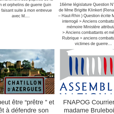
16ème législature Question N
n et orphelins de guerre (juin
de Mme Brigitte Klinkert (Ren
 faisant suite à mon entrevue
– Haut-Rhin ) Question écrite M
avec M.…
interrogé > Anciens combatta
mémoire Ministère attribut
> Anciens combattants et m
Rubrique > anciens combatta
victimes de guerre…
eut être “prêtre ” et
FNAPOG Courrier
êt à défendre son
madame Bruleboi