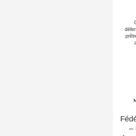
On peu
défe
prêt
Fédé
– 