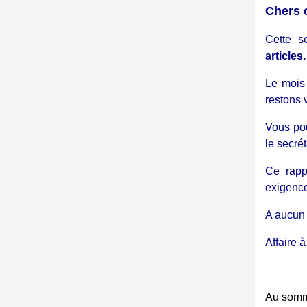
Chers 
Cette s
articles.
Le mois
restons 
Vous pou
le secré
Ce rapp
exigence
A aucun
Affaire à 
Au somm