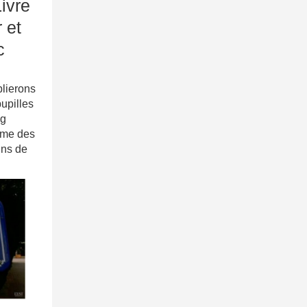
ivre
 et
c
blierons
pupilles
og
ome des
ins de