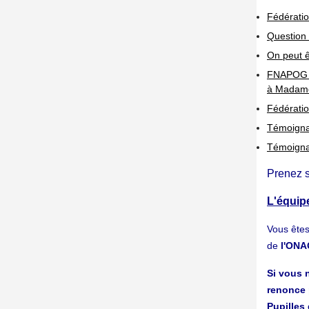
Fédérati
Question 
On peut ê
FNAPOG C
à Madame
Fédérati
Témoigna
Témoigna
Prenez 
L'équipe
Vous ête
de
l'ON
Si vous n
renonce 
Pupilles 