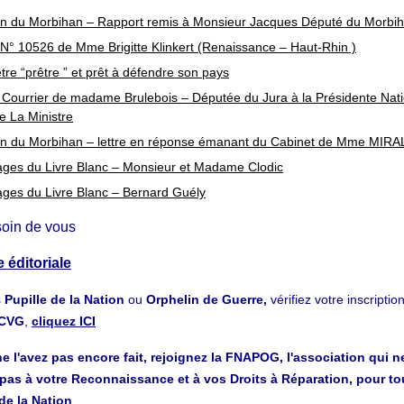
on du Morbihan – Rapport remis à Monsieur Jacques Député du Morbi
N° 10526 de Mme Brigitte Klinkert (Renaissance – Haut-Rhin )
tre “prêtre ” et prêt à défendre son pays
ourrier de madame Brulebois – Députée du Jura à la Présidente Nati
 La Ministre
on du Morbihan – lettre en réponse émanant du Cabinet de Mme MIR
ges du Livre Blanc – Monsieur et Madame Clodic
ges du Livre Blanc – Bernard Guély
soin de vous
 éditoriale
s
Pupille de la Nation
ou
Orphelin de Guerre,
vérifiez votre inscripti
ACVG
,
cliquez ICI
e l'avez pas encore fait, rejoignez la FNAPOG, l'association qui n
pas à votre Reconnaissance et à vos Droits à Réparation, pour to
de la Nation