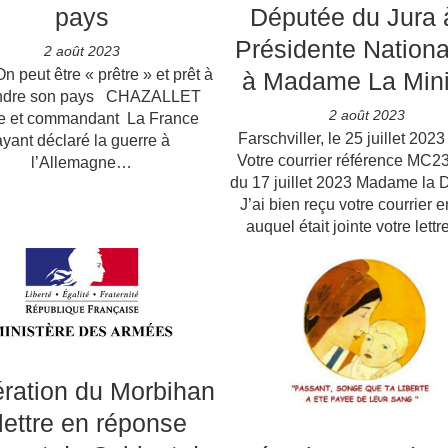
pays
Députée du Jura 
Présidente Nationa
2 août 2023
t être « prêtre » et prêt à
à Madame La Mini
ndre son pays CHAZALLET
2 août 2023
re et commandant La France
Farschviller, le 25 juillet 2023
ayant déclaré la guerre à
Votre courrier référence MC2
l’Allemagne…
du 17 juillet 2023 Madame la 
J’ai bien reçu votre courrier e
auquel était jointe votre lett
ration du Morbihan
lettre en réponse