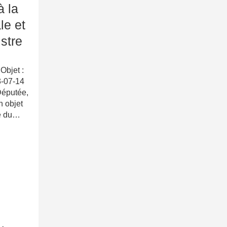
à la
le et
stre
 Objet :
3-07-14
Députée,
n objet
re du…