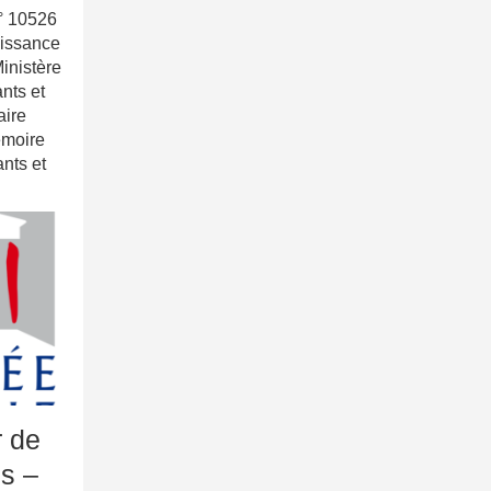
° 10526
aissance
inistère
nts et
aire
émoire
nts et
 de
s –