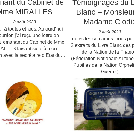
nant du Cabinet de
Témoignages du L
Mme MIRALLES
Blanc – Monsieur
Madame Clodi
2 août 2023
r à toutes et tous, Aujourd’hui
2 août 2023
urrier, j’ai reçu une lettre en
Toutes les semaines, nous pu
e émanant du Cabinet de Mme
2 extraits du Livre Blanc des 
ALLES faisant suite à mon
de la Nation de la Fnap
en avec la secrétaire d’Etat du…
(Féderation Nationale Auton
Pupilles de la Nation Orphel
Guerre.)