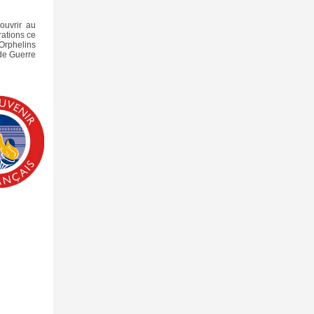
couvrir au
ations ce
 Orphelins
de Guerre