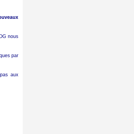
ouveaux
POG nous
cques par
 pas aux