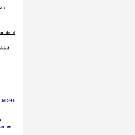
han
onale et
ALLES
on auprès
e
us les