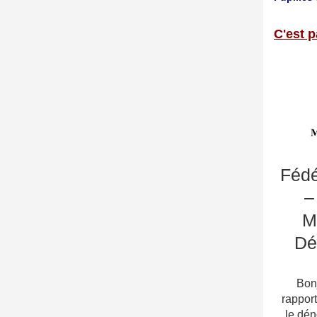
C'est p
Fédé
–
M
Dé
Bonj
rappor
le dén