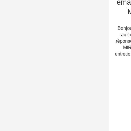
éma
Bonjou
au co
répons
MIR
entreti