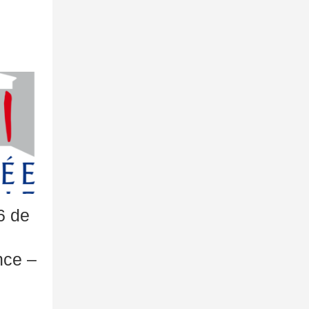
6 de
nce –