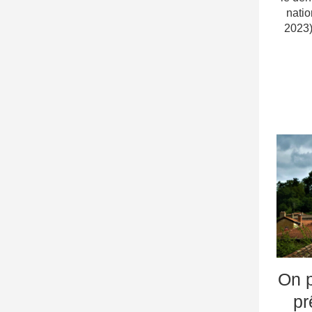
natio
2023)
On p
pr