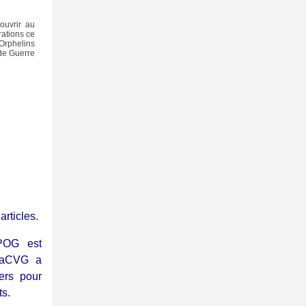
couvrir au
ations ce
 Orphelins
de Guerre
rticles.
POG est
ONaCVG a
ers pour
ts.