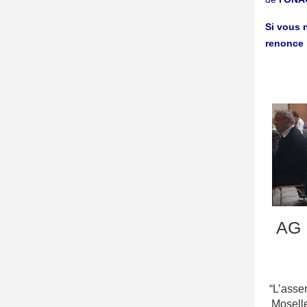
Si vous n
renonce 
AG 
“L’ass
Moselle