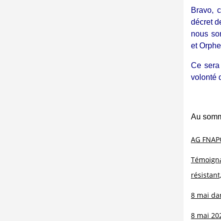
Bravo, c
décret d
nous so
et Orphe
Ce sera
volonté 
Au somm
AG FNAP
Témoignag
résistant
8 mai da
8 mai 20