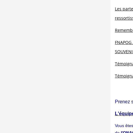
Les part
ressortis
Remember
FNAPOG 
SOUVENIR
Témoigna
Témoigna
Prenez 
L'équipe
Vous ête
de
l'ON