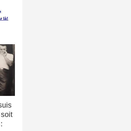
e
r là!
suis
soit
: