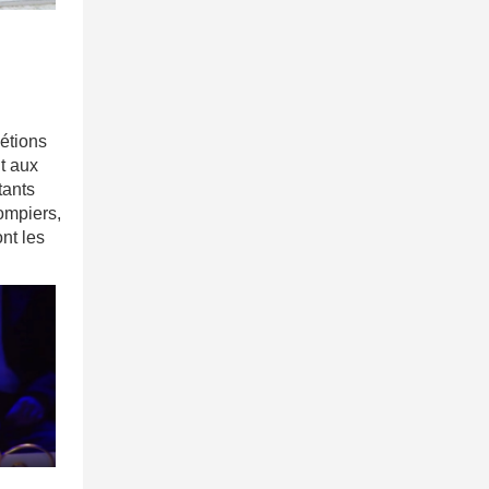
étions
t aux
tants
ompiers,
nt les