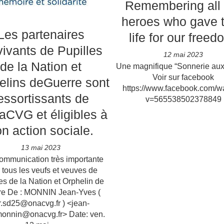
Remembering all 
heroes who gave t
Les partenaires
life for our freed
vivants de Pupilles
12 mai 2023
de la Nation et
Une magnifique “Sonnerie aux
Voir sur facebook
elins deGuerre sont
https://www.facebook.com/w
essortissants de
v=565538502378849
aCVG et éligibles à
n action sociale.
13 mai 2023
ommunication très importante
 tous les veufs et veuves de
es de la Nation et Orphelin de
re De : MONNIN Jean-Yves (
r.sd25@onacvg.fr ) <jean-
monnin@onacvg.fr> Date: ven.