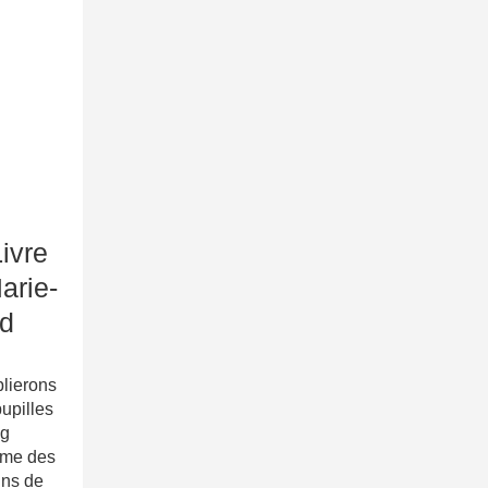
ivre
arie-
d
blierons
pupilles
og
ome des
ins de