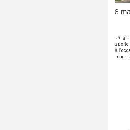
8 ma
Un gra
a port
à l’occ
dans 