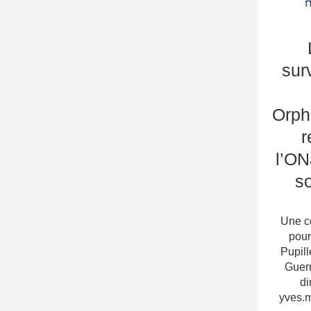
sur
Orph
r
l’ON
so
Une c
pour
Pupill
Guer
di
yves.