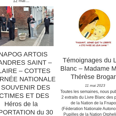
12 mai…
NAPOG ARTOIS
Témoignages du L
ANDRES SAINT –
Blanc – Madame M
LAIRE – COTTES
Thérèse Brogar
RNÉE NATIONALE
11 mai 2023
 SOUVENIR DES
Toutes les semaines, nous pu
ICTIMES ET DES
2 extraits du Livre Blanc des 
Héros de la
de la Nation de la Fnap
(Féderation Nationale Auton
PORTATION du 30
Pupilles de la Nation Orphel