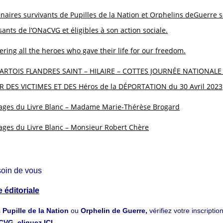
enaires survivants de Pupilles de la Nation et Orphelins deGuerre 
sants de l’ONaCVG et éligibles à son action sociale.
ing all the heroes who gave their life for our freedom.
ARTOIS FLANDRES SAINT – HILAIRE – COTTES JOURNÉE NATIONALE
 DES VICTIMES ET DES Héros de la DÉPORTATION du 30 Avril 2023
ges du Livre Blanc – Madame Marie-Thérèse Brogard
ges du Livre Blanc – Monsieur Robert Chère
soin de vous
 éditoriale
s
Pupille de la Nation
ou
Orphelin de Guerre,
vérifiez votre inscripti
ACVG
,
cliquez ICI