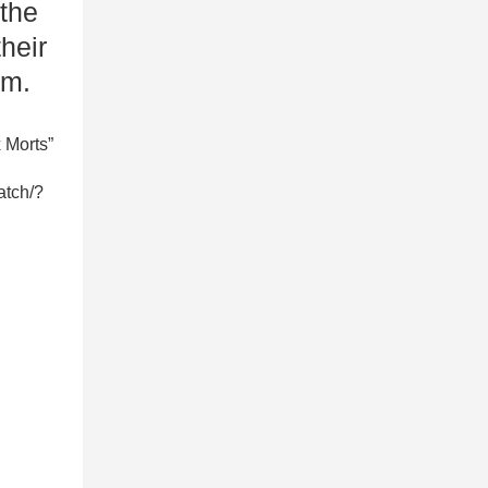
the
heir
om.
 Morts”
atch/?