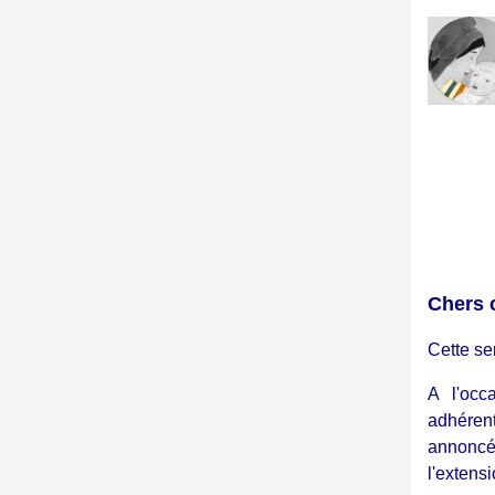
Chers 
Cette se
A l'oc
adhéren
annoncé
l'extens