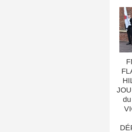
F
FL
HI
JOU
du
V
DÉ