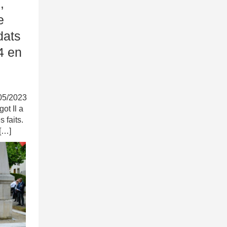
,
e
dats
4 en
/05/2023
ot Il a
 faits.
[…]