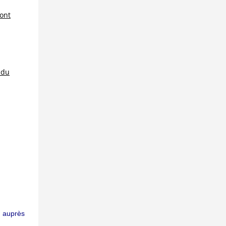
sont
 du
on auprès