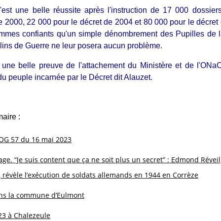
'est une belle réussite après l'instruction de 17 000 dossier
e 2000, 22 000 pour le décret de 2004 et 80 000 pour le décret
mmes confiants qu'un simple dénombrement des Pupilles de l
lins de Guerre ne leur posera aucun problème.
 une belle preuve de l'attachement du Ministère et de l'ONa
du peuple incarnée par le Décret dit Alauzet.
aire :
OG 57 du 16 mai 2023
e. “Je suis content que ça ne soit plus un secret” : Edmond Réveil
, révèle l’exécution de soldats allemands en 1944 en Corrèze
ns la commune d’Eulmont
23 à Chalezeule