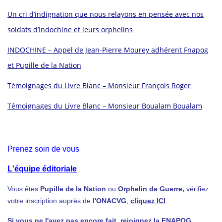
Un cri d’indignation que nous relayons en pensée avec nos
soldats d’Indochine et leurs orphelins
INDOCHINE – Appel de Jean-Pierre Mourey adhérent Fnapog
et Pupille de la Nation
Témoignages du Livre Blanc – Monsieur François Roger
Témoignages du Livre Blanc – Monsieur Boualam Boualam
Prenez soin de vous
L'équipe éditoriale
Vous êtes
Pupille de la Nation
ou
Orphelin de Guerre,
vérifiez
votre inscription auprès de
l'ONACVG
,
cliquez ICI
Si vous ne l'avez pas encore fait, rejoignez la FNAPOG,